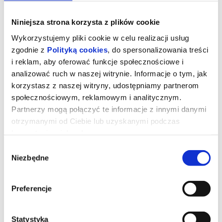
Niniejsza strona korzysta z plików cookie
Wykorzystujemy pliki cookie w celu realizacji usług
zgodnie z
Polityką cookies
, do spersonalizowania treści
i reklam, aby oferować funkcje społecznościowe i
analizować ruch w naszej witrynie. Informacje o tym, jak
korzystasz z naszej witryny, udostępniamy partnerom
społecznościowym, reklamowym i analitycznym.
Partnerzy mogą połączyć te informacje z innymi danymi
otrzymanymi od Ciebie lub uzyskanymi podczas
korzystania z ich usług.
Ojczyzna
Wybór
Niezbędne
zgody
"Ojczyzna" opowiada o relacji między Thomasem Mannem
(Hanns Zischler), laureatem Nagrody Nobla w dziedzinie literatury,
Preferencje
a jego córką Eriką (Sandra Hüller) – aktorką i pisarką. Akcja
rozgrywa się w szczytowym okresie zimnej wojny. Ojciec i córka
wyruszają w trudną, pełną emocji podróż czarnym Buickiem przez
zrujnowane Niemcy – z Frankfurtu pod kontrolą amerykańską do
Weimaru pod wpływem sowieckim. Po raz pierwszy od wojny
Statystyka