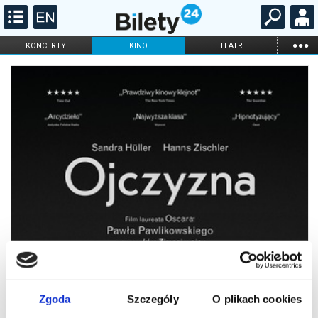
...
KONCERTY
KINO
TEATR
KABARET I
FILHARMONIA
OPERA I BALET
STAND-UP
DLA DZIECI
ONLINE
KARNETY
Zgoda
Szczegóły
O plikach cookies