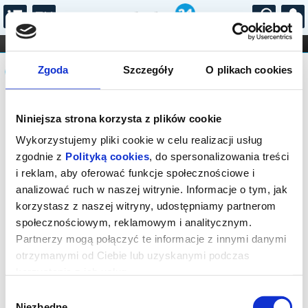
...
KONCERTY
KINO
TEATR
KABARET I
Komunikat
FILHARMONIA
OPERA I BALET
Zgoda
Szczegóły
O plikach cookies
STAND-UP
DLA DZIECI
ONLINE
KARNETY
Sprzedaż biletów on-line na wydarzenie
Niniejsza strona korzysta z plików cookie
została zakończona.
Wykorzystujemy pliki cookie w celu realizacji usług
zgodnie z
Polityką cookies
, do spersonalizowania treści
i reklam, aby oferować funkcje społecznościowe i
analizować ruch w naszej witrynie. Informacje o tym, jak
korzystasz z naszej witryny, udostępniamy partnerom
społecznościowym, reklamowym i analitycznym.
Partnerzy mogą połączyć te informacje z innymi danymi
otrzymanymi od Ciebie lub uzyskanymi podczas
korzystania z ich usług.
Wybór
Niezbędne