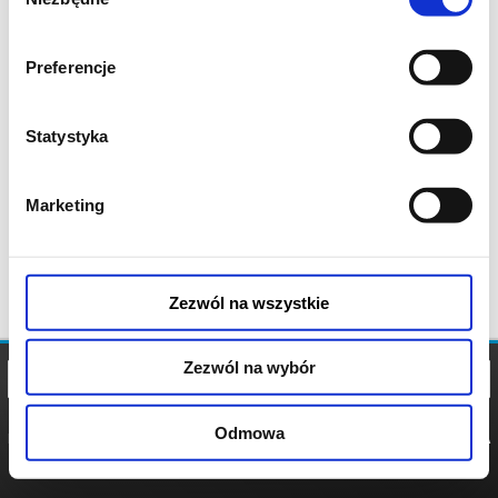
zgody
Preferencje
Statystyka
Marketing
Zezwól na wszystkie
Zezwól na wybór
Odmowa
REGULAMIN
POLITYKA
POLITYKA
COOKIES
PRYWATNOŚCI