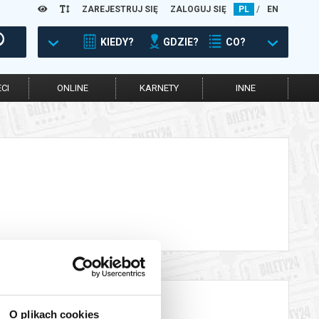
ZAREJESTRUJ SIĘ
ZALOGUJ SIĘ
PL
/
EN
KIEDY?
GDZIE?
CO?
CI
ONLINE
KARNETY
INNE
O plikach cookies