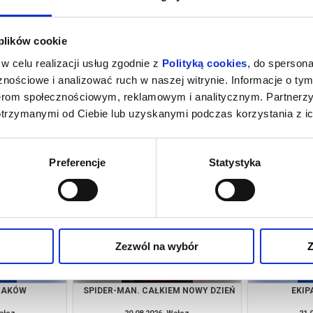
 plików cookie
w celu realizacji usług zgodnie z
Polityką cookies
, do spersona
nościowe i analizować ruch w naszej witrynie. Informacje o tym
nerom społecznościowym, reklamowym i analitycznym. Partnerz
otrzymanymi od Ciebie lub uzyskanymi podczas korzystania z ic
NIE
MINIONKI I STRASZYDŁA
Z
Wałcz
09.08.2026, Wałcz
09.
kup bilet
kup bilet
Preferencje
Statystyka
Zezwól na wybór
Z
RZAKÓW
SPIDER-MAN. CAŁKIEM NOWY DZIEŃ
EKIP