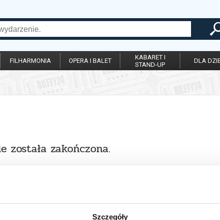
KABARET I
FILHARMONIA
OPERA I BALET
DLA DZIE
STAND-UP
ie została zakończona.
Szczegóły