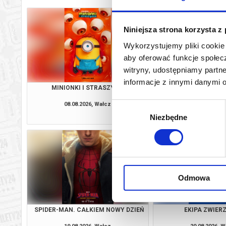
Niniejsza strona korzysta z
Wykorzystujemy pliki cookie 
aby oferować funkcje społecz
witryny, udostępniamy part
informacje z innymi danymi 
MINIONKI I STRASZYDŁA
ZAPROSZE
08.08.2026, Wałcz
08.08.2026, 
Wybór
kup bilet
Niezbędne
zgody
Odmowa
SPIDER-MAN. CAŁKIEM NOWY DZIEŃ
EKIPA ZWIE