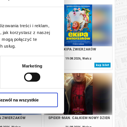
lizowania treści i reklam,
, jak korzystasz z naszej
y mogą połączyć te
h usług.
APROSZENIE
EKIPA ZWIERZAKÓW
08.2026, Wałcz
19.08.2026, Wałcz
kup bilet
kup bilet
Marketing
ezwól na wszystkie
A ZWIERZAKÓW
SPIDER-MAN. CAŁKIEM NOWY DZIEŃ