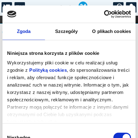
...
KONCERTY
KINO
TEATR
KABARET I
Komunikat
FILHARMONIA
OPERA I BALET
Zgoda
Szczegóły
O plikach cookies
STAND-UP
DLA DZIECI
ONLINE
KARNETY
Sprzedaż biletów on-line na wydarzenie
Niniejsza strona korzysta z plików cookie
została zakończona.
Wykorzystujemy pliki cookie w celu realizacji usług
zgodnie z
Polityką cookies
, do spersonalizowania treści
i reklam, aby oferować funkcje społecznościowe i
analizować ruch w naszej witrynie. Informacje o tym, jak
korzystasz z naszej witryny, udostępniamy partnerom
społecznościowym, reklamowym i analitycznym.
Partnerzy mogą połączyć te informacje z innymi danymi
otrzymanymi od Ciebie lub uzyskanymi podczas
korzystania z ich usług.
Wybór
Niezbędne