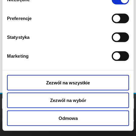
zgody
Preferencje
Statystyka
Marketing
Zezwól na wszystkie
Zezwól na wybór
Odmowa
REGULAMIN
POLITYKA
POLITYKA
COOKIES
PRYWATNOŚCI