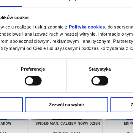
 plików cookie
w celu realizacji usług zgodnie z
Polityką cookies
, do spersona
nościowe i analizować ruch w naszej witrynie. Informacje o tym
nerom społecznościowym, reklamowym i analitycznym. Partnerz
otrzymanymi od Ciebie lub uzyskanymi podczas korzystania z ic
NIE
MINIONKI I STRASZYDŁA
Z
Wałcz
09.08.2026, Wałcz
09.
kup bilet
kup bilet
Preferencje
Statystyka
Zezwól na wybór
Z
RZAKÓW
SPIDER-MAN. CAŁKIEM NOWY DZIEŃ
EKIP