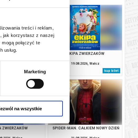
lizowania treści i reklam,
, jak korzystasz z naszej
y mogą połączyć te
h usług.
APROSZENIE
EKIPA ZWIERZAKÓW
08.2026, Wałcz
19.08.2026, Wałcz
kup bilet
kup bilet
Marketing
ezwól na wszystkie
A ZWIERZAKÓW
SPIDER-MAN. CAŁKIEM NOWY DZIEŃ