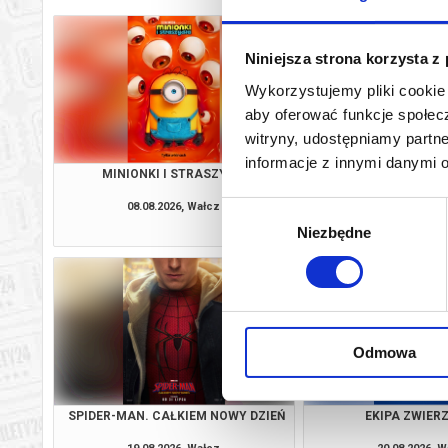
Niniejsza strona korzysta z
Wykorzystujemy pliki cookie 
aby oferować funkcje społecz
witryny, udostępniamy part
informacje z innymi danymi 
MINIONKI I STRASZYDŁA
ZAPROSZE
08.08.2026, Wałcz
08.08.2026, 
Wybór
kup bilet
Niezbędne
zgody
Odmowa
SPIDER-MAN. CAŁKIEM NOWY DZIEŃ
EKIPA ZWIE