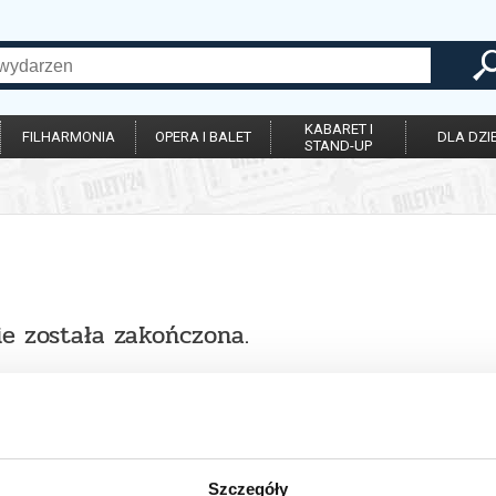
KABARET I
FILHARMONIA
OPERA I BALET
DLA DZIE
STAND-UP
ie została zakończona.
Szczegóły