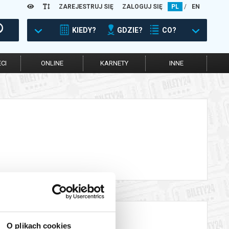
ZAREJESTRUJ SIĘ
ZALOGUJ SIĘ
PL
/
EN
KIEDY?
GDZIE?
CO?
CI
ONLINE
KARNETY
INNE
O plikach cookies