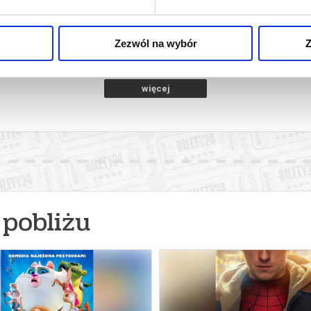
Wałcz
19.08.2026, Wałcz
20.
kup bilet
kup bilet
Zezwól na wybór
Z
więcej
pobliżu