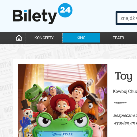
KONCERTY
KINO
TEATR
Toy 
Kowboj Chud
*******
Bezpieczne 
wysyłanym n