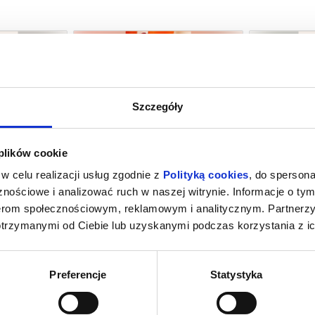
Szczegóły
NIE
MINIONKI I STRASZYDŁA
Z
 plików cookie
Wałcz
08.08.2026, Wałcz
08.
w celu realizacji usług zgodnie z
Polityką cookies
, do spersona
kup bilet
kup bilet
nościowe i analizować ruch w naszej witrynie. Informacje o tym
nerom społecznościowym, reklamowym i analitycznym. Partnerz
otrzymanymi od Ciebie lub uzyskanymi podczas korzystania z ic
Preferencje
Statystyka
RZAKÓW
SPIDER-MAN. CAŁKIEM NOWY DZIEŃ
EKIP