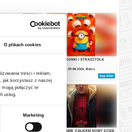
O plikach cookies
APROSZENIE
MINIONKI I STRASZYDŁA
08.2026, Wałcz
09.08.2026, Wałcz
lizowania treści i reklam,
kup bilet
kup bilet
, jak korzystasz z naszej
y mogą połączyć te
h usług.
Marketing
A ZWIERZAKÓW
SPIDER-MAN. CAŁKIEM NOWY DZIEŃ