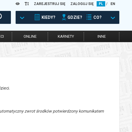
ZAREJESTRUJ SIĘ
ZALOGUJ SIĘ
PL
/
EN
KIEDY?
GDZIE?
CO?
CI
ONLINE
KARNETY
INNE
zieci.
 automatyczny zwrot środków potwierdzony komunikatem