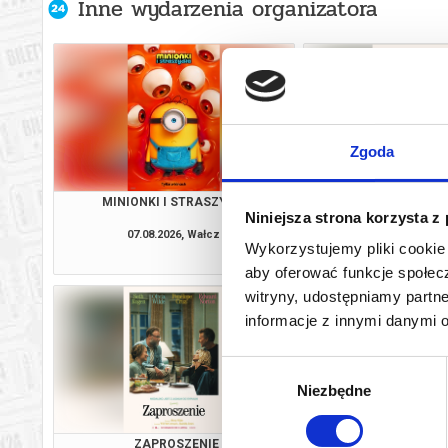
Inne wydarzenia organizatora
Zgoda
MINIONKI I STRASZYDŁA
ZAPROSZE
Niniejsza strona korzysta z
07.08.2026, Wałcz
07.08.2026, 
Wykorzystujemy pliki cookie 
kup bilet
aby oferować funkcje społecz
witryny, udostępniamy part
informacje z innymi danymi 
Wybór
Niezbędne
zgody
ZAPROSZENIE
EKIPA ZWIE