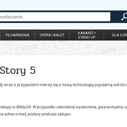
KABARET I
FILHARMONIA
OPERA I BALET
DLA DZIE
STAND-UP
Story 5
y wraz z przyjaciółmi mierzy się z nową technologią popularną wśród d
zakupy w Bilety24. W przypadku odwołania wydarzenia, gwarantujemy
a adres e-mail, podany podczas zakupu.