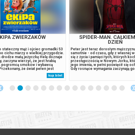
NACZONY: WYJŚCIE Z
SPIDER-MAN. CAŁKIE
OCZNEGO WYMIARU
DZIEŃ
ciela się w Gemmę – matkę
Peter jest teraz dorosłym mężczyzn
córkę w domu, w którym sama
samotnie - od czasu, gdy z własnej w
bieta odkrywa, że potrafi podróżować
się z życia i pamięci tych, których ko
ełnego zagubionych dusz. Gdy
przestępczością w Nowym Jorku, któr
ać ją coś złowrogiego, Gemma
jego imienia, w pełni poświęcił się oc
bie, że posiada zdolność zmieniającą
Gdy rosnące wymagania zaczynają go 
 tylko potrafi wejść do innego
presja wywołuje zaskakującą fizyczn
kup bilet
także sprowadzać stamtąd byty do
która zagraża jego istnieniu, podczas
ywistego. Kiedy demony odkrywają jej
niepokojący...