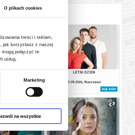
O plikach cookies
lizowania treści i reklam,
, jak korzystasz z naszej
y mogą połączyć te
h usług.
BY PANIEŃSKIE
LETNI DZIEŃ
Marketing
.2026, Szczytno
13.09.2026, Warszawa
kup bilet
kup bilet
ezwól na wszystkie