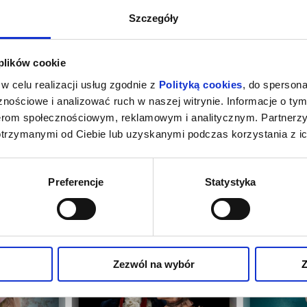
Szczegóły
 plików cookie
w celu realizacji usług zgodnie z
Polityką cookies
, do spersona
nościowe i analizować ruch w naszej witrynie. Informacje o tym
nerom społecznościowym, reklamowym i analitycznym. Partnerz
otrzymanymi od Ciebie lub uzyskanymi podczas korzystania z ic
ŃSKIE
LETNI DZIEŃ
ŚLU
Preferencje
Statystyka
ębica
12.09.2026, Warszawa
13.09
kup bilet
kup bilet
Zezwól na wybór
Z