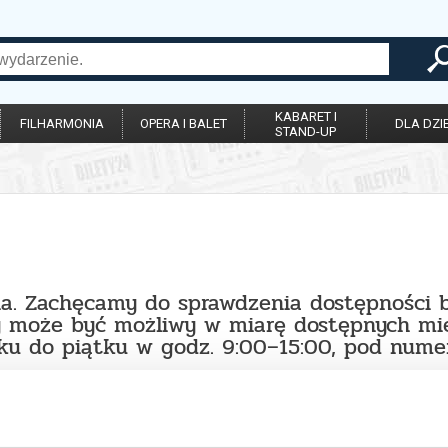
KABARET I
FILHARMONIA
OPERA I BALET
DLA DZIE
STAND-UP
na. Zachęcamy do sprawdzenia dostępności 
y może być możliwy w miarę dostępnych mie
łku do piątku w godz. 9:00–15:00, pod num