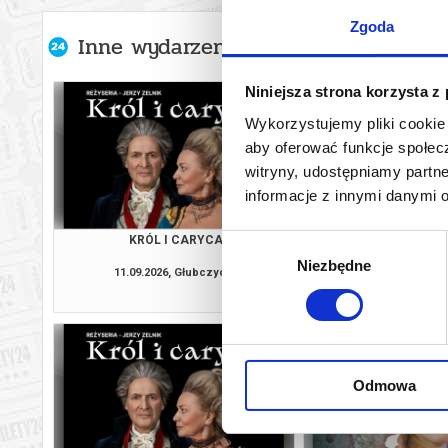
Zgoda
Inne wydarzenia organizatora
Niniejsza strona korzysta z
Wykorzystujemy pliki cookie 
aby oferować funkcje społecz
witryny, udostępniamy part
informacje z innymi danymi 
KRÓL I CARYCA
ŚLUBY PANIE
Wybór
Niezbędne
zgody
11.09.2026, Głubczyce
12.09.2026, D
kup bilet
Odmowa