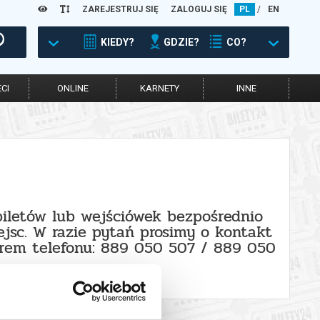
ZAREJESTRUJ SIĘ
ZALOGUJ SIĘ
PL
/
EN
KIEDY?
GDZIE?
CO?
CI
ONLINE
KARNETY
INNE
biletów lub wejściówek bezpośrednio
jsc. W razie pytań prosimy o kontakt
erem telefonu: 889 050 507 / 889 050