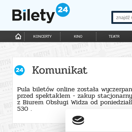
KONCERTY
KINO
TEATR
Komunikat
Pula biletów online została wyczerpa
przed spektaklem - zakup stacjonarn
z Biurem Obsługi Widza od poniedzia
530 .