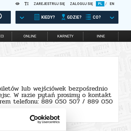
ZAREJESTRUJ SIĘ
ZALOGUJ SIĘ
PL
/
EN
KIEDY?
GDZIE?
CO?
CI
ONLINE
KARNETY
INNE
biletów lub wejściówek bezpośrednio
jsc. W razie pytań prosimy o kontakt
erem telefonu: 889 050 507 / 889 050