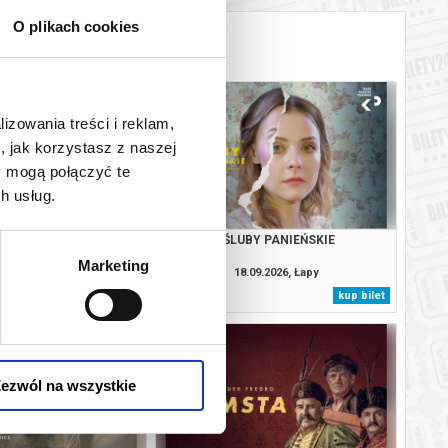
O plikach cookies
lizowania treści i reklam,
, jak korzystasz z naszej
y mogą połączyć te
h usług.
ÓL I CARYCA
ŚLUBY PANIEŃSKIE
Marketing
9.2026, Łańcut
18.09.2026, Łapy
kup bilet
kup bilet
ezwól na wszystkie