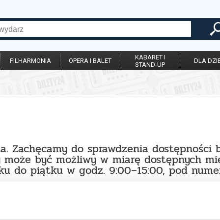
KABARET I
FILHARMONIA
OPERA I BALET
DLA DZIE
STAND-UP
na. Zachęcamy do sprawdzenia dostępności 
y może być możliwy w miarę dostępnych mie
łku do piątku w godz. 9:00–15:00, pod num