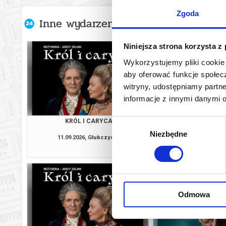
Zgoda
Inne wydarzenia organizatora
Niniejsza strona korzysta z
Wykorzystujemy pliki cookie 
aby oferować funkcje społecz
witryny, udostępniamy part
informacje z innymi danymi 
KRÓL I CARYCA
ŚLUBY PANIE
Wybór
Niezbędne
zgody
11.09.2026, Głubczyce
12.09.2026, D
kup bilet
Odmowa