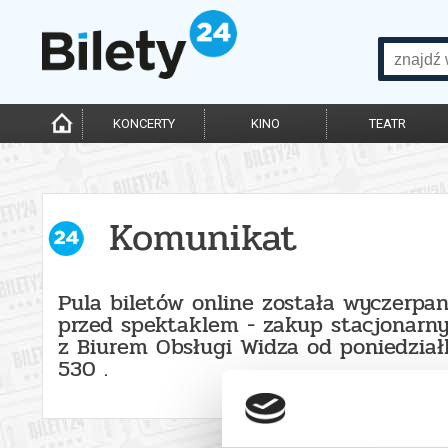
KONCERTY
KINO
TEATR
Komunikat
Pula biletów online została wyczerpa
przed spektaklem - zakup stacjonarn
z Biurem Obsługi Widza od poniedzia
530 .