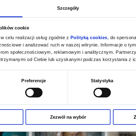
Szczegóły
 plików cookie
w celu realizacji usług zgodnie z
Polityką cookies
, do spersona
nościowe i analizować ruch w naszej witrynie. Informacje o tym
nerom społecznościowym, reklamowym i analitycznym. Partnerz
otrzymanymi od Ciebie lub uzyskanymi podczas korzystania z ic
ŃSKIE
ŚLUBY PANIEŃSKIE
KR
Preferencje
Statystyka
ębica
13.09.2026, Szczytno
17.0
kup bilet
kup bilet
Zezwól na wybór
Z