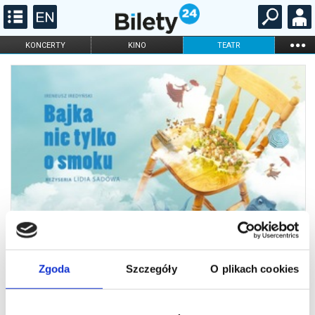
...
KONCERTY
KINO
TEATR
KABARET I
FILHARMONIA
OPERA I BALET
STAND-UP
DLA DZIECI
ONLINE
KARNETY
Zgoda
Szczegóły
O plikach cookies
Bajka nie tylko o smoku