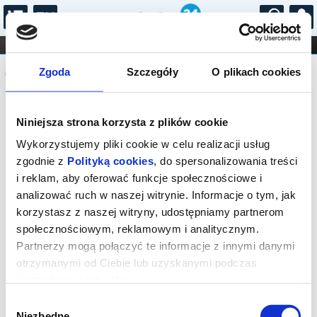
...
KONCERTY
KINO
TEATR
KABARET I
Komunikat
FILHARMONIA
OPERA I BALET
Zgoda
Szczegóły
O plikach cookies
STAND-UP
DLA DZIECI
ONLINE
KARNETY
Sprzedaż biletów on-line na wydarzenie
Niniejsza strona korzysta z plików cookie
została zakończona.
Wykorzystujemy pliki cookie w celu realizacji usług
zgodnie z
Polityką cookies
, do spersonalizowania treści
i reklam, aby oferować funkcje społecznościowe i
analizować ruch w naszej witrynie. Informacje o tym, jak
korzystasz z naszej witryny, udostępniamy partnerom
społecznościowym, reklamowym i analitycznym.
Partnerzy mogą połączyć te informacje z innymi danymi
otrzymanymi od Ciebie lub uzyskanymi podczas
korzystania z ich usług.
Wybór
Niezbędne