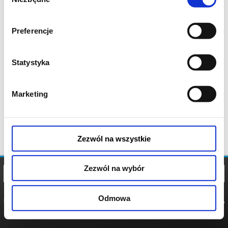
zgody
Preferencje
Statystyka
Marketing
Zezwól na wszystkie
Zezwól na wybór
Odmowa
REGULAMIN
POLITYKA
POLITYKA
COOKIES
PRYWATNOŚCI