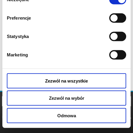
zgody
Preferencje
Statystyka
Marketing
Zezwól na wszystkie
Zezwól na wybór
Odmowa
REGULAMIN
POLITYKA
POLITYKA
COOKIES
PRYWATNOŚCI