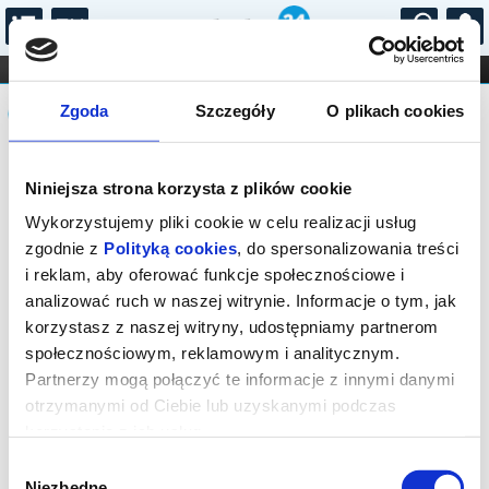
...
KONCERTY
KINO
TEATR
KABARET I
Komunikat
FILHARMONIA
OPERA I BALET
Zgoda
Szczegóły
O plikach cookies
STAND-UP
DLA DZIECI
ONLINE
KARNETY
Sprzedaż on-line została zakończona,
Niniejsza strona korzysta z plików cookie
sprawdź dostępność biletów w kasie.
Wykorzystujemy pliki cookie w celu realizacji usług
zgodnie z
Polityką cookies
, do spersonalizowania treści
i reklam, aby oferować funkcje społecznościowe i
analizować ruch w naszej witrynie. Informacje o tym, jak
korzystasz z naszej witryny, udostępniamy partnerom
społecznościowym, reklamowym i analitycznym.
Partnerzy mogą połączyć te informacje z innymi danymi
otrzymanymi od Ciebie lub uzyskanymi podczas
korzystania z ich usług.
Wybór
Niezbędne