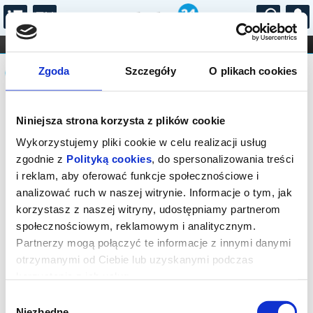
...
KONCERTY
KINO
TEATR
KABARET I
Komunikat
FILHARMONIA
OPERA I BALET
Zgoda
Szczegóły
O plikach cookies
STAND-UP
DLA DZIECI
ONLINE
KARNETY
Sprzedaż on-line została zakończona,
Niniejsza strona korzysta z plików cookie
sprawdź dostępność biletów w kasie.
Wykorzystujemy pliki cookie w celu realizacji usług
zgodnie z
Polityką cookies
, do spersonalizowania treści
i reklam, aby oferować funkcje społecznościowe i
analizować ruch w naszej witrynie. Informacje o tym, jak
korzystasz z naszej witryny, udostępniamy partnerom
społecznościowym, reklamowym i analitycznym.
Partnerzy mogą połączyć te informacje z innymi danymi
otrzymanymi od Ciebie lub uzyskanymi podczas
korzystania z ich usług.
Wybór
Niezbędne