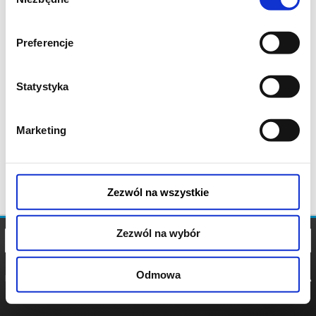
zgody
Preferencje
Statystyka
Marketing
Zezwól na wszystkie
Zezwól na wybór
Odmowa
REGULAMIN
POLITYKA
POLITYKA
COOKIES
PRYWATNOŚCI