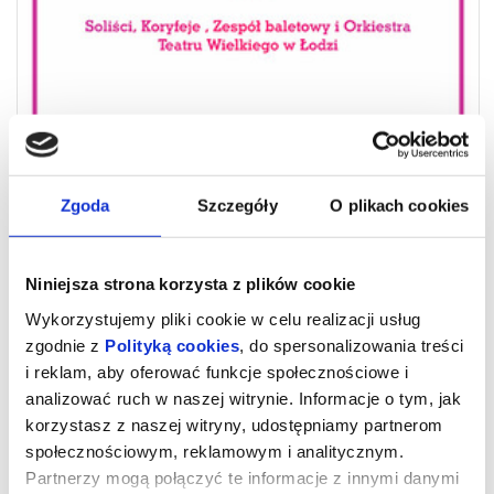
Zgoda
Szczegóły
O plikach cookies
Niniejsza strona korzysta z plików cookie
COPPELIA
Wykorzystujemy pliki cookie w celu realizacji usług
zgodnie z
Polityką cookies
, do spersonalizowania treści
i reklam, aby oferować funkcje społecznościowe i
Po 26 latach na łódzką scenę powraca jeden z najbardziej
czarujących baletów – „Coppélia” Léo Delibesa. To wyjątkowe
analizować ruch w naszej witrynie. Informacje o tym, jak
wydarzenie, które ponownie ożywi magię tańca, humoru i
korzystasz z naszej witryny, udostępniamy partnerom
romantycznej opowieści, zachwycając widzów w każdym wieku.
Pełna wdzięku historia o miłości, iluzji i odrobinie szaleństwa
społecznościowym, reklamowym i analitycznym.
przenosi nas do świata, gdzie granica między tym, co żywe, a tym,
co sztuczne, zaczyna się zacierać. Barwne postaci, lekka narracja i
Partnerzy mogą połączyć te informacje z innymi danymi
niezwykła choreografia sprawiają, że „Coppélia” to spektakl pełen