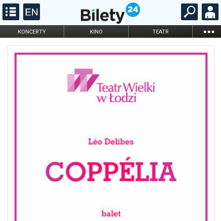
...
KONCERTY
KINO
TEATR
KABARET I
FILHARMONIA
OPERA I BALET
STAND-UP
DLA DZIECI
ONLINE
KARNETY