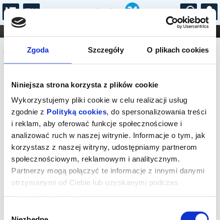
...
KONCERTY
KINO
TEATR
KABARET I
Komunikat
FILHARMONIA
OPERA I BALET
Zgoda
Szczegóły
O plikach cookies
STAND-UP
DLA DZIECI
ONLINE
KARNETY
Sprzedaż internetowa na naszej stronie
Niniejsza strona korzysta z plików cookie
została zakończona. Sprawdź dostępność
biletów w kasach: Teatru Polonia (tel. 22
Wykorzystujemy pliki cookie w celu realizacji usług
622 21 32, bilety@teatrpolonia.pl) lub
zgodnie z
Polityką cookies
, do spersonalizowania treści
Och-Teatru (tel. 22 589 52 00,
i reklam, aby oferować funkcje społecznościowe i
bilety@ochteatr.com.pl). poniedziałek -
analizować ruch w naszej witrynie. Informacje o tym, jak
sobota: 10:00 - 19:00 niedziela: 12:00 -
korzystasz z naszej witryny, udostępniamy partnerom
19:00 w soboty i niedziele przerwa od
społecznościowym, reklamowym i analitycznym.
14:00 do 14:30
Partnerzy mogą połączyć te informacje z innymi danymi
otrzymanymi od Ciebie lub uzyskanymi podczas
korzystania z ich usług.
Wybór
Niezbędne