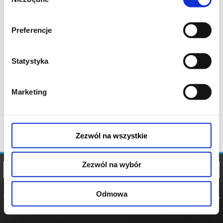
zgody
Preferencje
Statystyka
Marketing
Zezwól na wszystkie
Zezwól na wybór
Odmowa
REGULAMIN
POLITYKA
POLITYKA
COOKIES
PRYWATNOŚCI