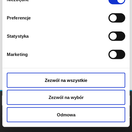
zgody
Preferencje
Statystyka
Marketing
Zezwól na wszystkie
Zezwól na wybór
Odmowa
REGULAMIN
POLITYKA
POLITYKA
COOKIES
PRYWATNOŚCI