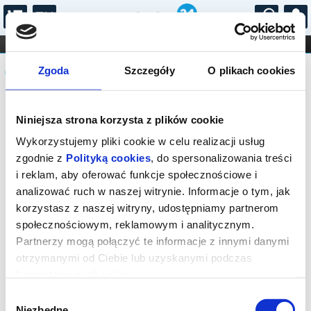
...
KONCERTY
KINO
TEATR
KABARET I
Komunikat
FILHARMONIA
OPERA I BALET
Zgoda
Szczegóły
O plikach cookies
STAND-UP
DLA DZIECI
ONLINE
KARNETY
Sprzedaż on-line została zakończona,
Niniejsza strona korzysta z plików cookie
sprawdź dostępność biletów w kasie.
Wykorzystujemy pliki cookie w celu realizacji usług
zgodnie z
Polityką cookies
, do spersonalizowania treści
i reklam, aby oferować funkcje społecznościowe i
analizować ruch w naszej witrynie. Informacje o tym, jak
korzystasz z naszej witryny, udostępniamy partnerom
społecznościowym, reklamowym i analitycznym.
Partnerzy mogą połączyć te informacje z innymi danymi
otrzymanymi od Ciebie lub uzyskanymi podczas
korzystania z ich usług.
Wybór
Niezbędne