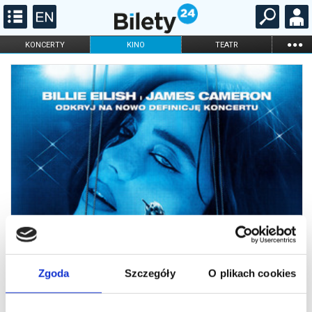
...
KONCERTY
KINO
TEATR
KABARET I
FILHARMONIA
OPERA I BALET
STAND-UP
DLA DZIECI
ONLINE
KARNETY
Zgoda
Szczegóły
O plikach cookies