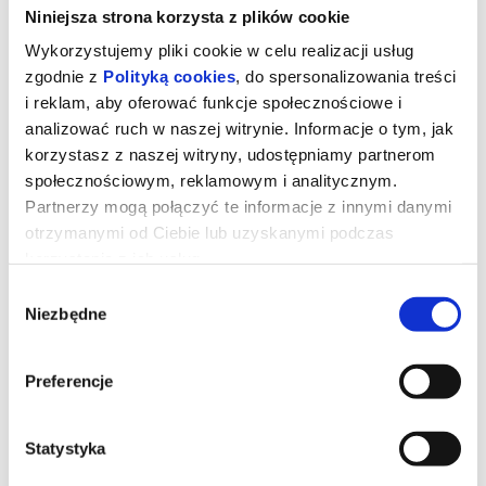
Niniejsza strona korzysta z plików cookie
Wykorzystujemy pliki cookie w celu realizacji usług
zgodnie z
Polityką cookies
, do spersonalizowania treści
i reklam, aby oferować funkcje społecznościowe i
analizować ruch w naszej witrynie. Informacje o tym, jak
korzystasz z naszej witryny, udostępniamy partnerom
społecznościowym, reklamowym i analitycznym.
Partnerzy mogą połączyć te informacje z innymi danymi
otrzymanymi od Ciebie lub uzyskanymi podczas
korzystania z ich usług.
Wybór
Billie Eilish - Hit Me Hard and Soft:
Niezbędne
zgody
The Tour 3D napisy
Preferencje
Billie Eilish we współpracy z reżyserem Jamesem Cameronem,
przedstawiają nagranie koncertu w technologii 3D zagranego w
ramach trasy promującej album "Hit Me Hard and Soft".
Statystyka
*******