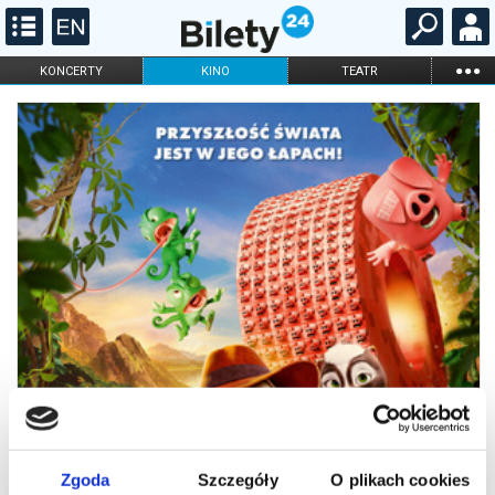
...
KONCERTY
KINO
TEATR
KABARET I
FILHARMONIA
OPERA I BALET
STAND-UP
DLA DZIECI
ONLINE
KARNETY
Zgoda
Szczegóły
O plikach cookies