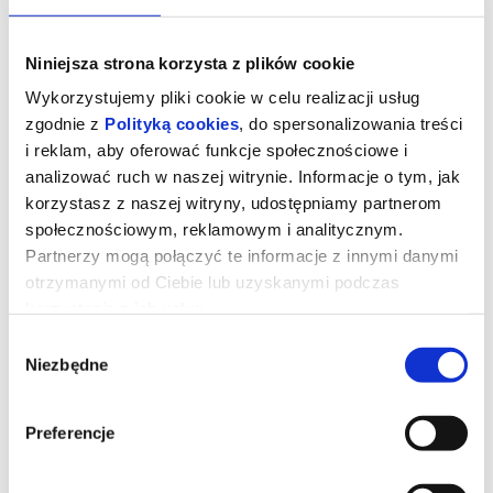
Niniejsza strona korzysta z plików cookie
Wykorzystujemy pliki cookie w celu realizacji usług
zgodnie z
Polityką cookies
, do spersonalizowania treści
i reklam, aby oferować funkcje społecznościowe i
analizować ruch w naszej witrynie. Informacje o tym, jak
korzystasz z naszej witryny, udostępniamy partnerom
społecznościowym, reklamowym i analitycznym.
Partnerzy mogą połączyć te informacje z innymi danymi
otrzymanymi od Ciebie lub uzyskanymi podczas
korzystania z ich usług.
Kurozając i świątynia Świstaka
Wybór
Niezbędne
zgody
Gdy wyjątkowy pół kurczak, pół zając odkrywa, że nie jest sam i
Preferencje
ma siostrę, a cały gatunek kurozająców potrzebuje ratunku,
wyrusza w ryzykowną podróż do legendarnej Świątyni Świstaka.
Tylko ukryta tam moc może odmienić ich los. Przed nim
niebezpieczna droga, przeciwnicy gotowi na wszystko i decyzja,