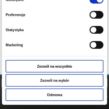
zgody
Preferencje
Statystyka
Marketing
Zezwól na wszystkie
Zezwól na wybór
Odmowa
REGULAMIN
POLITYKA
POLITYKA
COOKIES
PRYWATNOŚCI