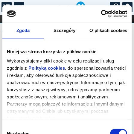
...
KONCERTY
KINO
TEATR
KABARET I
Komunikat
FILHARMONIA
OPERA I BALET
Zgoda
Szczegóły
O plikach cookies
STAND-UP
DLA DZIECI
ONLINE
KARNETY
Sprzedaż on-line została zakończona,
Niniejsza strona korzysta z plików cookie
sprawdź dostępność biletów w kasie.
Wykorzystujemy pliki cookie w celu realizacji usług
zgodnie z
Polityką cookies
, do spersonalizowania treści
i reklam, aby oferować funkcje społecznościowe i
analizować ruch w naszej witrynie. Informacje o tym, jak
korzystasz z naszej witryny, udostępniamy partnerom
społecznościowym, reklamowym i analitycznym.
Partnerzy mogą połączyć te informacje z innymi danymi
otrzymanymi od Ciebie lub uzyskanymi podczas
korzystania z ich usług.
Wybór
Niezbędne