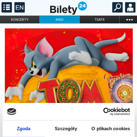
...
KONCERTY
KINO
TEATR
KABARET I
FILHARMONIA
OPERA I BALET
STAND-UP
DLA DZIECI
ONLINE
KARNETY
Zgoda
Szczegóły
O plikach cookies