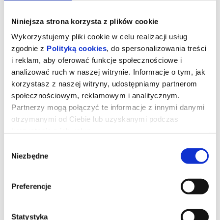
Niniejsza strona korzysta z plików cookie
Wykorzystujemy pliki cookie w celu realizacji usług
zgodnie z
Polityką cookies
, do spersonalizowania treści
i reklam, aby oferować funkcje społecznościowe i
analizować ruch w naszej witrynie. Informacje o tym, jak
korzystasz z naszej witryny, udostępniamy partnerom
społecznościowym, reklamowym i analitycznym.
Partnerzy mogą połączyć te informacje z innymi danymi
otrzymanymi od Ciebie lub uzyskanymi podczas
korzystania z ich usług.
Tom i Jerry: Przygoda w muzeum
Wybór
Niezbędne
zgody
Podczas pościgu w nowojorskim Metropolitan Museum Tom i
Preferencje
Jerry przypadkowo uruchamiają mityczny Astralny Kompas, który
przenosi ich do olśniewającego Złotego Miasta rodem ze
starożytnych legend. Tom zostaje uznany za bóstwo i staje się
ulubieńcem władcy oraz jego poddanych. Tymczasem
Jerry wpada w sidła niebezpiecznego szczurzego bossa. Gdy losy
Statystyka