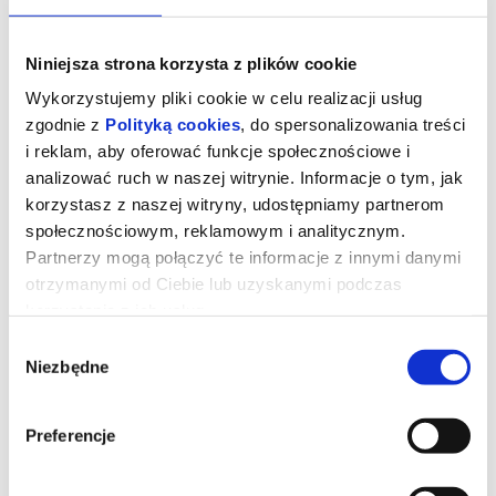
Niniejsza strona korzysta z plików cookie
Wykorzystujemy pliki cookie w celu realizacji usług
zgodnie z
Polityką cookies
, do spersonalizowania treści
i reklam, aby oferować funkcje społecznościowe i
analizować ruch w naszej witrynie. Informacje o tym, jak
korzystasz z naszej witryny, udostępniamy partnerom
społecznościowym, reklamowym i analitycznym.
Partnerzy mogą połączyć te informacje z innymi danymi
otrzymanymi od Ciebie lub uzyskanymi podczas
korzystania z ich usług.
Kurozając i świątynia Świstaka
Wybór
Niezbędne
zgody
Gdy wyjątkowy pół kurczak, pół zając odkrywa, że nie jest sam i
Preferencje
ma siostrę, a cały gatunek kurozająców potrzebuje ratunku,
wyrusza w ryzykowną podróż do legendarnej Świątyni Świstaka.
Tylko ukryta tam moc może odmienić ich los. Przed nim
niebezpieczna droga, przeciwnicy gotowi na wszystko i decyzja,