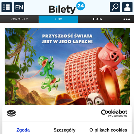
...
KONCERTY
KINO
TEATR
KABARET I
FILHARMONIA
OPERA I BALET
STAND-UP
DLA DZIECI
ONLINE
KARNETY
Zgoda
Szczegóły
O plikach cookies