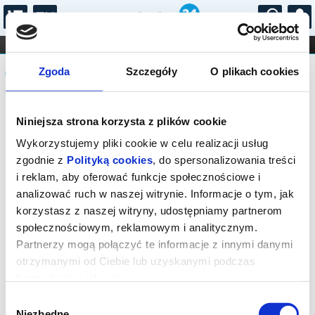
...
KONCERTY
KINO
TEATR
KABARET I
Komunikat
FILHARMONIA
OPERA I BALET
Zgoda
Szczegóły
O plikach cookies
STAND-UP
DLA DZIECI
ONLINE
KARNETY
Sprzedaż on-line została zakończona,
Niniejsza strona korzysta z plików cookie
sprawdź dostępność biletów w kasie.
Wykorzystujemy pliki cookie w celu realizacji usług
zgodnie z
Polityką cookies
, do spersonalizowania treści
i reklam, aby oferować funkcje społecznościowe i
analizować ruch w naszej witrynie. Informacje o tym, jak
korzystasz z naszej witryny, udostępniamy partnerom
społecznościowym, reklamowym i analitycznym.
Partnerzy mogą połączyć te informacje z innymi danymi
otrzymanymi od Ciebie lub uzyskanymi podczas
korzystania z ich usług.
Wybór
Niezbędne