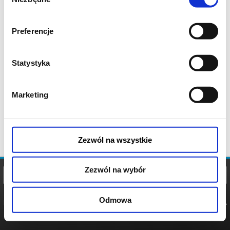
zgody
Preferencje
Statystyka
Marketing
Zezwól na wszystkie
Zezwól na wybór
Odmowa
REGULAMIN
POLITYKA
POLITYKA
COOKIES
PRYWATNOŚCI