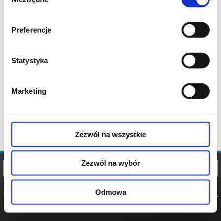
zgody
Preferencje
Statystyka
Marketing
Zezwól na wszystkie
Zezwól na wybór
Odmowa
REGULAMIN
POLITYKA
POLITYKA
COOKIES
PRYWATNOŚCI