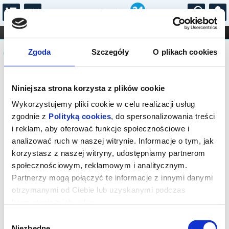
...
KONCERTY
KINO
TEATR
KABARET I
Komunikat
FILHARMONIA
OPERA I BALET
Zgoda
Szczegóły
O plikach cookies
STAND-UP
DLA DZIECI
ONLINE
KARNETY
Sprzedaż on-line została zakończona,
Niniejsza strona korzysta z plików cookie
sprawdź dostępność biletów w kasie.
Wykorzystujemy pliki cookie w celu realizacji usług
zgodnie z
Polityką cookies
, do spersonalizowania treści
i reklam, aby oferować funkcje społecznościowe i
analizować ruch w naszej witrynie. Informacje o tym, jak
korzystasz z naszej witryny, udostępniamy partnerom
społecznościowym, reklamowym i analitycznym.
Partnerzy mogą połączyć te informacje z innymi danymi
otrzymanymi od Ciebie lub uzyskanymi podczas
korzystania z ich usług.
Wybór
Niezbędne