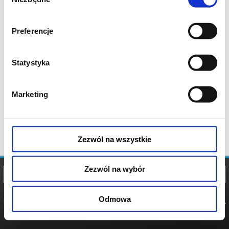
zgody
Preferencje
Statystyka
Marketing
Zezwól na wszystkie
Zezwól na wybór
Odmowa
REGULAMIN
POLITYKA
POLITYKA
COOKIES
PRYWATNOŚCI