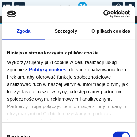
...
KONCERTY
KINO
TEATR
KABARET I
Komunikat
FILHARMONIA
OPERA I BALET
Zgoda
Szczegóły
O plikach cookies
STAND-UP
DLA DZIECI
ONLINE
KARNETY
Sprzedaż on-line została zakończona,
Niniejsza strona korzysta z plików cookie
sprawdź dostępność biletów w kasie.
Wykorzystujemy pliki cookie w celu realizacji usług
zgodnie z
Polityką cookies
, do spersonalizowania treści
i reklam, aby oferować funkcje społecznościowe i
analizować ruch w naszej witrynie. Informacje o tym, jak
korzystasz z naszej witryny, udostępniamy partnerom
społecznościowym, reklamowym i analitycznym.
Partnerzy mogą połączyć te informacje z innymi danymi
otrzymanymi od Ciebie lub uzyskanymi podczas
korzystania z ich usług.
Wybór
Niezbędne