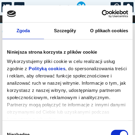
...
KONCERTY
KINO
TEATR
KABARET I
Komunikat
FILHARMONIA
OPERA I BALET
Zgoda
Szczegóły
O plikach cookies
STAND-UP
DLA DZIECI
ONLINE
KARNETY
Sprzedaż on-line została zakończona,
Niniejsza strona korzysta z plików cookie
sprawdź dostępność biletów w kasie.
Wykorzystujemy pliki cookie w celu realizacji usług
zgodnie z
Polityką cookies
, do spersonalizowania treści
i reklam, aby oferować funkcje społecznościowe i
analizować ruch w naszej witrynie. Informacje o tym, jak
korzystasz z naszej witryny, udostępniamy partnerom
społecznościowym, reklamowym i analitycznym.
Partnerzy mogą połączyć te informacje z innymi danymi
otrzymanymi od Ciebie lub uzyskanymi podczas
korzystania z ich usług.
Wybór
Niezbędne