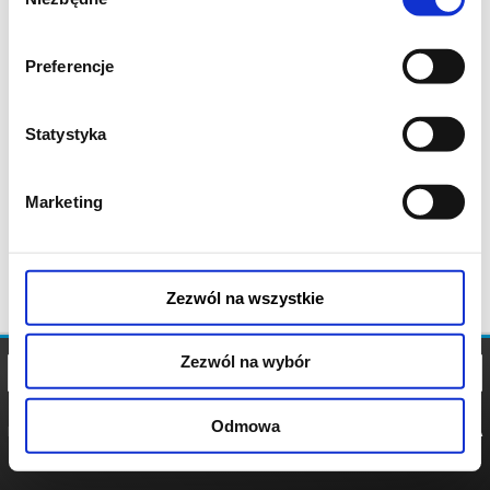
zgody
Preferencje
Statystyka
Marketing
Zezwól na wszystkie
Zezwól na wybór
Odmowa
REGULAMIN
POLITYKA
POLITYKA
COOKIES
PRYWATNOŚCI