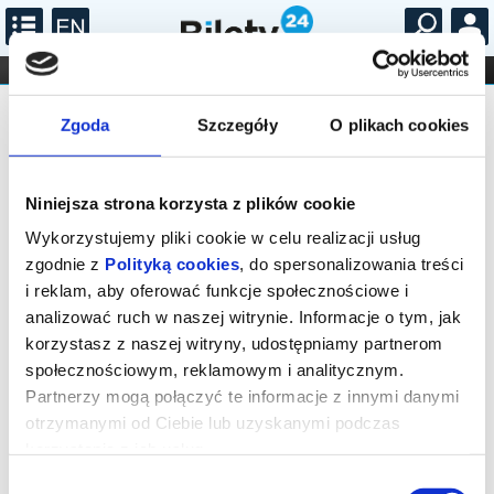
...
KONCERTY
KINO
TEATR
KABARET I
FILHARMONIA
OPERA I BALET
STAND-UP
Zgoda
Szczegóły
O plikach cookies
DLA DZIECI
ONLINE
KARNETY
TOY STORY 5
Niniejsza strona korzysta z plików cookie
Wykorzystujemy pliki cookie w celu realizacji usług
Rodzice kupują Bonnie tablet Lilypad – gadżet, który mają już
wszystkie dzieci. Urządzenie zagarnia całą uwagę dziewczynki.
zgodnie z
Polityką cookies
, do spersonalizowania treści
Chcąc udowodnić, że jest lepsze od zabawek, kontaktuje swoją
właścicielkę z koleżankami z baletu. Kowbojka Jessie ma
i reklam, aby oferować funkcje społecznościowe i
wątpliwości, czy ta znajomość przerodzi się w prawdziwą
przyjaźń. Wraz z Mustangiem ukrywa się w walizce Bonnie i rusza
analizować ruch w naszej witrynie. Informacje o tym, jak
z nią na nocowankę.
korzystasz z naszej witryny, udostępniamy partnerom
*******
społecznościowym, reklamowym i analitycznym.
Bezpieczne zakupy w Bilety24. W przypadku odwołania
Partnerzy mogą połączyć te informacje z innymi danymi
wydarzenia, gwarantujemy automatyczny zwrot środków
otrzymanymi od Ciebie lub uzyskanymi podczas
potwierdzony komunikatem wysyłanym na adres e-mail, podany
podczas zakupu.
korzystania z ich usług.
Wybór