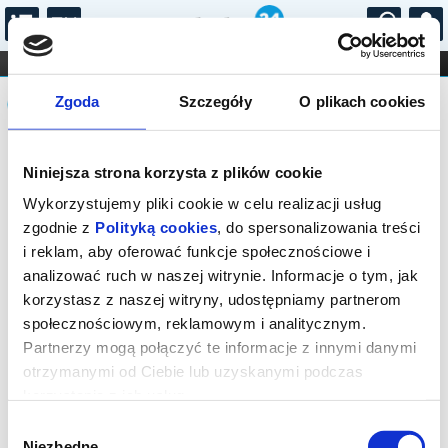
...
KONCERTY
KINO
TEATR
KABARET I
Komunikat
FILHARMONIA
OPERA I BALET
Zgoda
Szczegóły
O plikach cookies
STAND-UP
DLA DZIECI
ONLINE
KARNETY
Sprzedaż on-line została zakończona,
Niniejsza strona korzysta z plików cookie
sprawdź dostępność biletów w kasie.
Wykorzystujemy pliki cookie w celu realizacji usług
zgodnie z
Polityką cookies
, do spersonalizowania treści
i reklam, aby oferować funkcje społecznościowe i
analizować ruch w naszej witrynie. Informacje o tym, jak
korzystasz z naszej witryny, udostępniamy partnerom
społecznościowym, reklamowym i analitycznym.
Partnerzy mogą połączyć te informacje z innymi danymi
otrzymanymi od Ciebie lub uzyskanymi podczas
korzystania z ich usług.
Wybór
Niezbędne