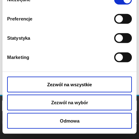
zgody
Preferencje
Statystyka
Marketing
Zezwól na wszystkie
Zezwól na wybór
Odmowa
REGULAMIN
POLITYKA
POLITYKA
COOKIES
PRYWATNOŚCI