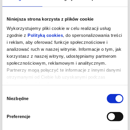
Niniejsza strona korzysta z plików cookie
Wykorzystujemy pliki cookie w celu realizacji usług
zgodnie z
Polityką cookies
, do spersonalizowania treści
i reklam, aby oferować funkcje społecznościowe i
analizować ruch w naszej witrynie. Informacje o tym, jak
korzystasz z naszej witryny, udostępniamy partnerom
społecznościowym, reklamowym i analitycznym.
Partnerzy mogą połączyć te informacje z innymi danymi
otrzymanymi od Ciebie lub uzyskanymi podczas
OJCZYZNA
korzystania z ich usług.
Wybór
Niezbędne
zgody
„Ojczyzna" opowiada o relacji między Thomasem Mannem
(Hanns Zischler), laureatem Nagrody Nobla w dziedzinie literatury,
a jego córką Eriką (Sandra Hüller) – aktorką i pisarką. Akcja
rozgrywa się w szczytowym okresie zimnej wojny. Ojciec i córka
Preferencje
wyruszają w trudną, pełną emocji podróż czarnym Buickiem przez
zrujnowane Niemcy – z Frankfurtu pod kontrolą amerykańską do
Weimaru pod wpływem sowieckim. Po raz pierwszy od