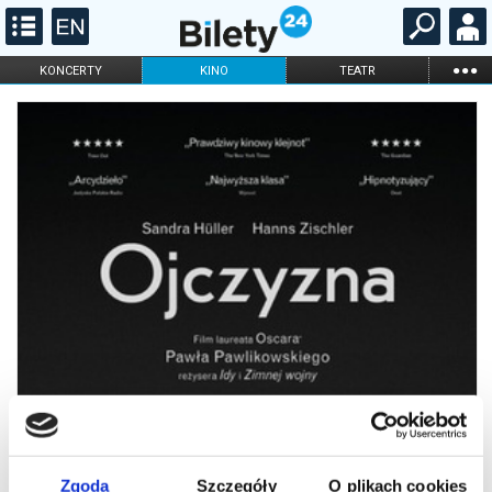
...
KONCERTY
KINO
TEATR
KABARET I
FILHARMONIA
OPERA I BALET
STAND-UP
DLA DZIECI
ONLINE
KARNETY
Zgoda
Szczegóły
O plikach cookies