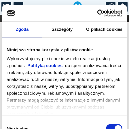
...
KONCERTY
KINO
TEATR
KABARET I
Komunikat
FILHARMONIA
OPERA I BALET
Zgoda
Szczegóły
O plikach cookies
STAND-UP
DLA DZIECI
ONLINE
KARNETY
Sprzedaż on-line została zakończona,
Niniejsza strona korzysta z plików cookie
sprawdź dostępność biletów w kasie.
Wykorzystujemy pliki cookie w celu realizacji usług
zgodnie z
Polityką cookies
, do spersonalizowania treści
i reklam, aby oferować funkcje społecznościowe i
analizować ruch w naszej witrynie. Informacje o tym, jak
korzystasz z naszej witryny, udostępniamy partnerom
społecznościowym, reklamowym i analitycznym.
Partnerzy mogą połączyć te informacje z innymi danymi
otrzymanymi od Ciebie lub uzyskanymi podczas
korzystania z ich usług.
Wybór
Niezbędne