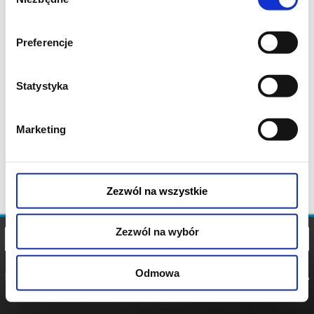
zgody
Preferencje
Statystyka
Marketing
Zezwól na wszystkie
Zezwól na wybór
Odmowa
REGULAMIN
POLITYKA
POLITYKA
COOKIES
PRYWATNOŚCI