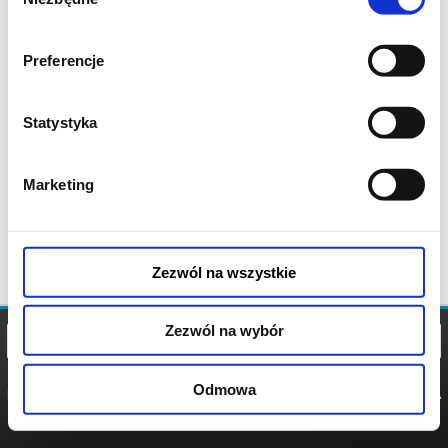
zgody
Preferencje
Statystyka
Marketing
Zezwól na wszystkie
Zezwól na wybór
Odmowa
REGULAMIN
POLITYKA
POLITYKA
COOKIES
PRYWATNOŚCI