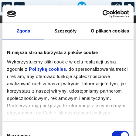
...
KONCERTY
KINO
TEATR
KABARET I
Komunikat
FILHARMONIA
OPERA I BALET
Zgoda
Szczegóły
O plikach cookies
STAND-UP
DLA DZIECI
ONLINE
KARNETY
Sprzedaż on-line została zakończona,
Niniejsza strona korzysta z plików cookie
sprawdź dostępność biletów w kasie.
Wykorzystujemy pliki cookie w celu realizacji usług
zgodnie z
Polityką cookies
, do spersonalizowania treści
i reklam, aby oferować funkcje społecznościowe i
analizować ruch w naszej witrynie. Informacje o tym, jak
korzystasz z naszej witryny, udostępniamy partnerom
społecznościowym, reklamowym i analitycznym.
Partnerzy mogą połączyć te informacje z innymi danymi
otrzymanymi od Ciebie lub uzyskanymi podczas
korzystania z ich usług.
Wybór
Niezbędne