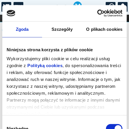
...
KONCERTY
KINO
TEATR
KABARET I
Komunikat
FILHARMONIA
OPERA I BALET
Zgoda
Szczegóły
O plikach cookies
STAND-UP
DLA DZIECI
ONLINE
KARNETY
Sprzedaż on-line została zakończona,
Niniejsza strona korzysta z plików cookie
sprawdź dostępność biletów w kasie.
Wykorzystujemy pliki cookie w celu realizacji usług
zgodnie z
Polityką cookies
, do spersonalizowania treści
i reklam, aby oferować funkcje społecznościowe i
analizować ruch w naszej witrynie. Informacje o tym, jak
korzystasz z naszej witryny, udostępniamy partnerom
społecznościowym, reklamowym i analitycznym.
Partnerzy mogą połączyć te informacje z innymi danymi
otrzymanymi od Ciebie lub uzyskanymi podczas
korzystania z ich usług.
Wybór
Niezbędne