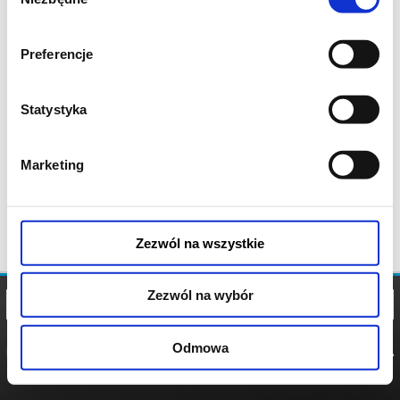
zgody
Preferencje
Statystyka
Marketing
Zezwól na wszystkie
Zezwól na wybór
Odmowa
REGULAMIN
POLITYKA
POLITYKA
COOKIES
PRYWATNOŚCI