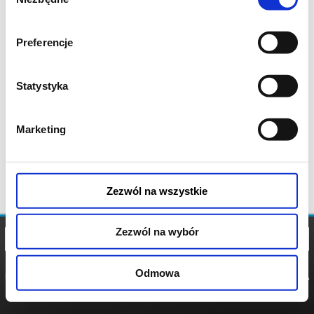
zgody
Preferencje
Statystyka
Marketing
Zezwól na wszystkie
Zezwól na wybór
Odmowa
REGULAMIN
POLITYKA
POLITYKA
COOKIES
PRYWATNOŚCI