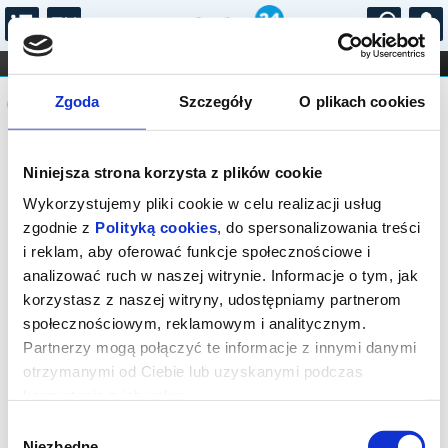
...
KONCERTY
KINO
TEATR
KABARET I
Komunikat
FILHARMONIA
OPERA I BALET
Zgoda
Szczegóły
O plikach cookies
STAND-UP
DLA DZIECI
ONLINE
KARNETY
Sprzedaż on-line została zakończona,
Niniejsza strona korzysta z plików cookie
sprawdź dostępność biletów w kasie.
Wykorzystujemy pliki cookie w celu realizacji usług
zgodnie z
Polityką cookies
, do spersonalizowania treści
i reklam, aby oferować funkcje społecznościowe i
analizować ruch w naszej witrynie. Informacje o tym, jak
korzystasz z naszej witryny, udostępniamy partnerom
społecznościowym, reklamowym i analitycznym.
Partnerzy mogą połączyć te informacje z innymi danymi
otrzymanymi od Ciebie lub uzyskanymi podczas
korzystania z ich usług.
Wybór
Niezbędne