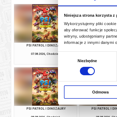
Niniejsza strona korzysta z
Wykorzystujemy pliki cookie 
aby oferować funkcje społecz
witryny, udostępniamy part
informacje z innymi danymi 
PSI PATROL I DINOZAURY
PSI PATROL I D
07.08.2026, Chodzież
07.08.2026, Ch
Wybór
kup bilet
Niezbędne
zgody
Odmowa
PSI PATROL I DINOZAURY
PSI PATROL I D