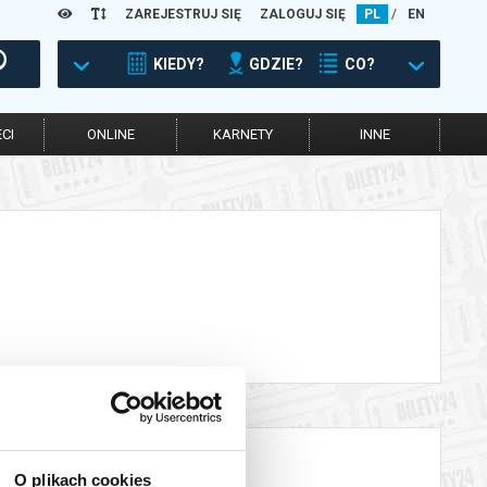
ZAREJESTRUJ SIĘ
ZALOGUJ SIĘ
PL
/
EN
KIEDY?
GDZIE?
CO?
CI
ONLINE
KARNETY
INNE
O plikach cookies