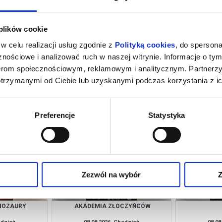
 plików cookie
w celu realizacji usług zgodnie z
Polityką cookies
, do spersona
nościowe i analizować ruch w naszej witrynie. Informacje o tym
nerom społecznościowym, reklamowym i analitycznym. Partnerz
otrzymanymi od Ciebie lub uzyskanymi podczas korzystania z ic
INOZAURY
AKADEMIA ZŁOCZYŃCÓW
odzież
07.08.2026, Chodzież
07.08
kup bilet
kup bilet
Preferencje
Statystyka
Zezwól na wybór
Z
INOZAURY
AKADEMIA ZŁOCZYŃCÓW