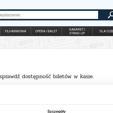
KABARET I
FILHARMONIA
OPERA I BALET
DLA DZIE
STAND-UP
 sprawdź dostępność biletów w kasie.
Szczegóły