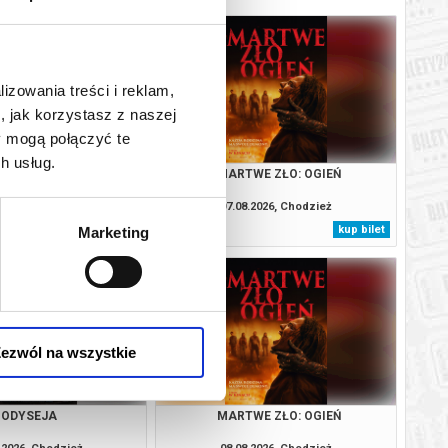
lizowania treści i reklam,
, jak korzystasz z naszej
y mogą połączyć te
h usług.
ODYSEJA
MARTWE ZŁO: OGIEŃ
.2026, Chodzież
07.08.2026, Chodzież
kup bilet
kup bilet
Marketing
ezwól na wszystkie
ODYSEJA
MARTWE ZŁO: OGIEŃ