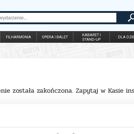
KABARET I
FILHARMONIA
OPERA I BALET
DLA DZIE
STAND-UP
nie została zakończona. Zapytaj w Kasie in