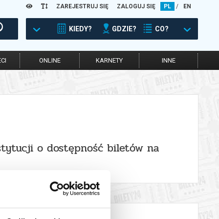
ZAREJESTRUJ SIĘ
ZALOGUJ SIĘ
PL
/
EN
KIEDY?
GDZIE?
CO?
CI
ONLINE
KARNETY
INNE
stytucji o dostępność biletów na