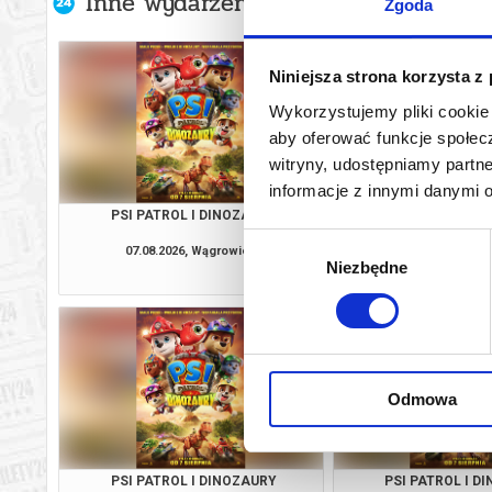
Inne wydarzenia organizatora
Zgoda
Niniejsza strona korzysta z
Wykorzystujemy pliki cookie 
aby oferować funkcje społecz
witryny, udostępniamy part
informacje z innymi danymi 
PSI PATROL I DINOZAURY
SPIDER-MAN. CAŁKIEM
3D NAP
Wybór
07.08.2026, Wągrowiec
07.08.2026, Wą
Niezbędne
zgody
kup bilet
Odmowa
PSI PATROL I DINOZAURY
PSI PATROL I D