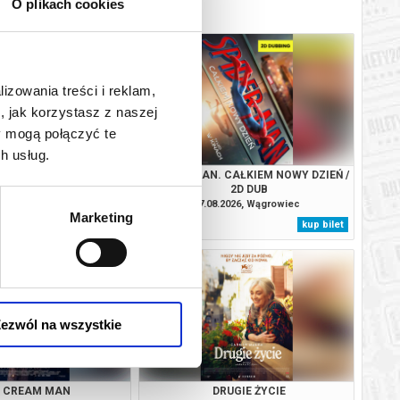
O plikach cookies
lizowania treści i reklam,
, jak korzystasz z naszej
y mogą połączyć te
h usług.
RUGIE ŻYCIE
SPIDER-MAN. CAŁKIEM NOWY DZIEŃ /
2D DUB
.2026, Wągrowiec
07.08.2026, Wągrowiec
Marketing
kup bilet
kup bilet
ezwól na wszystkie
E CREAM MAN
DRUGIE ŻYCIE