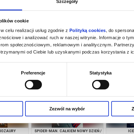
Szczegóły
 plików cookie
w celu realizacji usług zgodnie z
Polityką cookies
, do spersona
nościowe i analizować ruch w naszej witrynie. Informacje o tym
nerom społecznościowym, reklamowym i analitycznym. Partnerz
otrzymanymi od Ciebie lub uzyskanymi podczas korzystania z ic
 NOWY DZIEŃ /
ICE CREAM MAN
D
growiec
07.08.2026, Wągrowiec
07.08
Preferencje
Statystyka
kup bilet
kup bilet
Zezwól na wybór
Z
INOZAURY
SPIDER-MAN. CAŁKIEM NOWY DZIEŃ /
IC