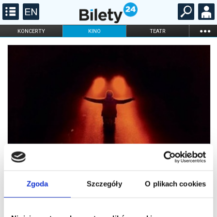
...
KONCERTY
KINO
TEATR
KABARET I
FILHARMONIA
OPERA I BALET
STAND-UP
DLA DZIECI
ONLINE
KARNETY
Zgoda
Szczegóły
O plikach cookies