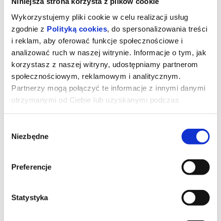
Niniejsza strona korzysta z plików cookie
Wykorzystujemy pliki cookie w celu realizacji usług
zgodnie z
Polityką cookies
, do spersonalizowania treści
i reklam, aby oferować funkcje społecznościowe i
analizować ruch w naszej witrynie. Informacje o tym, jak
korzystasz z naszej witryny, udostępniamy partnerom
społecznościowym, reklamowym i analitycznym.
Partnerzy mogą połączyć te informacje z innymi danymi
otrzymanymi od Ciebie lub uzyskanymi podczas
korzystania z ich usług.
Wybór
Niezbędne
zgody
Pasażer
Preferencje
Młoda para, która była świadkiem makabrycznego wypadku na
autostradzie, staje się celem demonicznej siły czyhającej na ich
życie.
Statystyka
*******
Bezpieczne zakupy w Bilety24. W przypadku odwołania