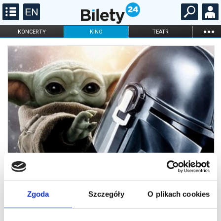
...
KONCERTY
KINO
TEATR
KABARET I
FILHARMONIA
OPERA I BALET
STAND-UP
DLA DZIECI
ONLINE
KARNETY
Zgoda
Szczegóły
O plikach cookies