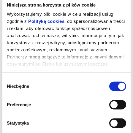
Niniejsza strona korzysta z plików cookie
Wykorzystujemy pliki cookie w celu realizacji usług
zgodnie z
Polityką cookies
, do spersonalizowania treści
i reklam, aby oferować funkcje społecznościowe i
analizować ruch w naszej witrynie. Informacje o tym, jak
korzystasz z naszej witryny, udostępniamy partnerom
społecznościowym, reklamowym i analitycznym.
Partnerzy mogą połączyć te informacje z innymi danymi
otrzymanymi od Ciebie lub uzyskanymi podczas
korzystania z ich usług.
Wybór
Mandalorian i Grogu / 2D NAP
Niezbędne
zgody
Preferencje
Złowrogie Imperium upadło, a imperialni watażkowie wciąż są
rozproszeni po całej galaktyce. Nowo powstała Nowa Republika,
która stara się chronić wszystko, o co walczyła Rebelia, zwraca się
o pomoc do legendarnego mandaloriańskiego łowcy nagród, Dina
Djarina, i jego młodego ucznia, Grogu.
Statystyka
*******