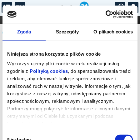
...
KONCERTY
KINO
TEATR
KABARET I
Komunikat
FILHARMONIA
OPERA I BALET
Zgoda
Szczegóły
O plikach cookies
STAND-UP
DLA DZIECI
ONLINE
KARNETY
Sprzedaż biletów na niniejsze
Niniejsza strona korzysta z plików cookie
wydarzenie została zakończona. Zapytaj
w Kasie instytucji o dostępność biletów
Wykorzystujemy pliki cookie w celu realizacji usług
na wydarzenie.
zgodnie z
Polityką cookies
, do spersonalizowania treści
i reklam, aby oferować funkcje społecznościowe i
analizować ruch w naszej witrynie. Informacje o tym, jak
korzystasz z naszej witryny, udostępniamy partnerom
społecznościowym, reklamowym i analitycznym.
Partnerzy mogą połączyć te informacje z innymi danymi
otrzymanymi od Ciebie lub uzyskanymi podczas
korzystania z ich usług.
Wybór
Niezbędne