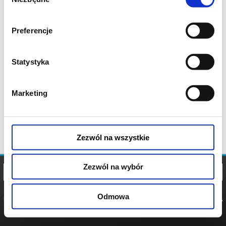
zgody
Preferencje
Statystyka
Marketing
Zezwól na wszystkie
Zezwól na wybór
Odmowa
REGULAMIN
POLITYKA
POLITYKA
COOKIES
PRYWATNOŚCI