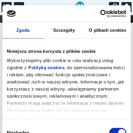
...
KONCERTY
KINO
TEATR
KABARET I
FILHARMONIA
OPERA I BALET
Zgoda
Szczegóły
O plikach cookies
STAND-UP
Agencja Handlowo-Artystyczna
DLA DZIECI
ONLINE
KARNETY
"OSKAR" s.c.
Niniejsza strona korzysta z plików cookie
Wykorzystujemy pliki cookie w celu realizacji usług
zgodnie z
Polityką cookies
, do spersonalizowania treści
Brak wydarzeń
i reklam, aby oferować funkcje społecznościowe i
analizować ruch w naszej witrynie. Informacje o tym, jak
korzystasz z naszej witryny, udostępniamy partnerom
społecznościowym, reklamowym i analitycznym.
Partnerzy mogą połączyć te informacje z innymi danymi
otrzymanymi od Ciebie lub uzyskanymi podczas
korzystania z ich usług.
Wybór
Niezbędne