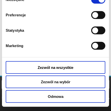
zgody
Preferencje
Statystyka
Marketing
Zezwól na wszystkie
Zezwól na wybór
Odmowa
REGULAMIN
POLITYKA
POLITYKA
COOKIES
PRYWATNOŚCI