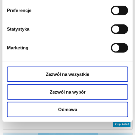
20.09.2026, Poznań
Preferencje
kup bilet
Statystyka
Marketing
Zezwól na wszystkie
BAJKI MALUTKIE
Zezwól na wybór
Wszyscy kochamy bajki, prawda? Królowie, księżniczki, smoki i rycerze,
wielkie przygody, potężna magia, lep na muchy, niebezpieczne kapcie...
Zaraz, zaraz,...
Odmowa
26.09.2026, Poznań
kup bilet