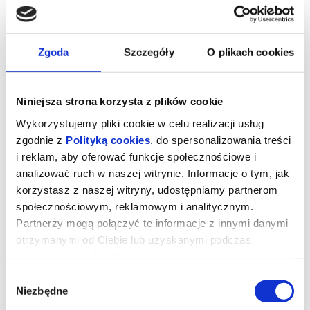
Któż z nas nie widział Gęsi przechadzającej się beztrosko po wiejskim
podwórku? Długaśna szyja, śmieszne, kłapiaste stopy - Gęś jak to Gęś.
Ale czy tak...
Zgoda
Szczegóły
O plikach cookies
19.09.2026, Poznań
kup bilet
Niniejsza strona korzysta z plików cookie
Wykorzystujemy pliki cookie w celu realizacji usług
zgodnie z
Polityką cookies
, do spersonalizowania treści
i reklam, aby oferować funkcje społecznościowe i
analizować ruch w naszej witrynie. Informacje o tym, jak
korzystasz z naszej witryny, udostępniamy partnerom
społecznościowym, reklamowym i analitycznym.
Partnerzy mogą połączyć te informacje z innymi danymi
otrzymanymi od Ciebie lub uzyskanymi podczas
A NIECH TO GĘŚ KOPNIE
korzystania z ich usług.
Wybór
Któż z nas nie widział Gęsi przechadzającej się beztrosko po wiejskim
podwórku? Długaśna szyja, śmieszne, kłapiaste stopy - Gęś jak to Gęś.
Niezbędne
zgody
Ale czy tak...