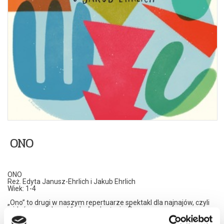
ONO
ONO
Reż. Edyta Janusz-Ehrlich i Jakub Ehrlich
Wiek: 1-4
„Ono” to drugi w naszym repertuarze spektakl dla najnajów, czyli
widzów w wieku od 1. do 4. roku życia. Poznamy
dwójkę bohaterów, z których jeden żyje w świecie koła, a drugi w
świecie kwadratu. Pomimo początkowej nieufności, stopniowo