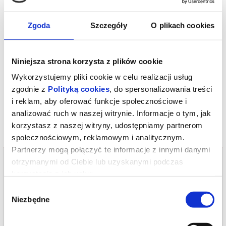
zaczną akceptować dzielące ich różnice i wspólnie tworzyć nowy
świat, doskonale się uzupełniając. Spektakl pełen kolorów,
kształtów i harmonijnych dźwięków, w którym - mając na
Zgoda
Szczegóły
O plikach cookies
względzie naszą widownię - słowa ograniczone są do absolutnego
minimum. Stawiamy za to na interakcję i sensorykę: wszyscy mali
widzowie zostaną zaproszeni do wejścia w nasz geometryczny
świat.
Niniejsza strona korzysta z plików cookie
*******
Wykorzystujemy pliki cookie w celu realizacji usług
Bezpieczne zakupy w Bilety24. W przypadku odwołania
wydarzenia, gwarantujemy automatyczny zwrot środków
zgodnie z
Polityką cookies
, do spersonalizowania treści
potwierdzony komunikatem wysyłanym na adres e-mail, podany
podczas zakupu.
i reklam, aby oferować funkcje społecznościowe i
analizować ruch w naszej witrynie. Informacje o tym, jak
korzystasz z naszej witryny, udostępniamy partnerom
społecznościowym, reklamowym i analitycznym.
Partnerzy mogą połączyć te informacje z innymi danymi
Bilety na termin:
otrzymanymi od Ciebie lub uzyskanymi podczas
07.06.2026 , g. 13:00 (niedziela)
korzystania z ich usług.
07.06.2026 , g. 13:00
Wybór
Niezbędne
Bydgoszcz
zgody
Teatr Kameralny imienia Wandy Rucińskiej...