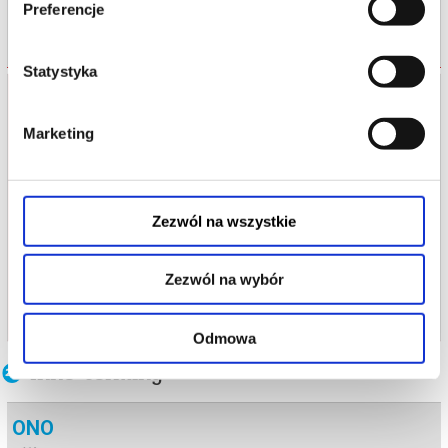
Preferencje
ODWOŁANE
Statystyka
UWAGA!
Wydarzenie
"ONO"
z dnia
07.06.2026 13:00
Marketing
zostało odwołane!
Informacja o procedurze zwrotu została
wysłana na adres e-mail podany przy
Zezwól na wszystkie
zakupie.
Bilety zakupione w punktach stacjonarnych
Zezwól na wybór
należy zwracać w miejscu ich nabycia, za
okazaniem dowodu zakupu.
Odmowa
Inne terminy
ONO