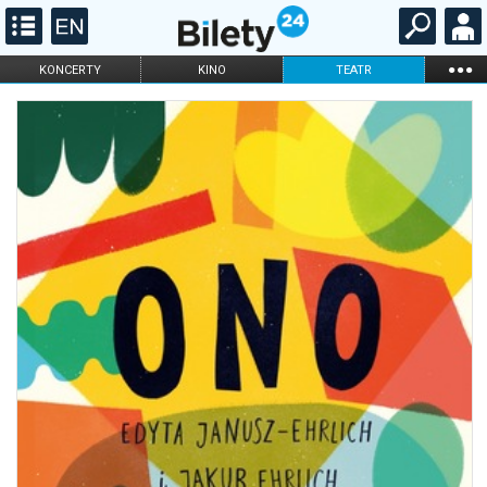
...
KONCERTY
KINO
TEATR
KABARET I
FILHARMONIA
OPERA I BALET
STAND-UP
DLA DZIECI
ONLINE
KARNETY