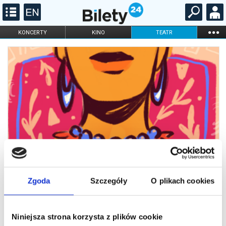
...
KONCERTY
KINO
TEATR
KABARET I
FILHARMONIA
OPERA I BALET
STAND-UP
DLA DZIECI
ONLINE
KARNETY
Zgoda
Szczegóły
O plikach cookies
Niniejsza strona korzysta z plików cookie