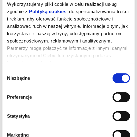
Wykorzystujemy pliki cookie w celu realizacji usług
zgodnie z
Polityką cookies
, do spersonalizowania treści
i reklam, aby oferować funkcje społecznościowe i
analizować ruch w naszej witrynie. Informacje o tym, jak
korzystasz z naszej witryny, udostępniamy partnerom
społecznościowym, reklamowym i analitycznym.
Partnerzy mogą połączyć te informacje z innymi danymi
otrzymanymi od Ciebie lub uzyskanymi podczas
korzystania z ich usług.
Wybór
Niezbędne
zgody
Spektakl Top Dance "Wyspa"
Preferencje
*******
Statystyka
Bezpieczne zakupy w Bilety24. W przypadku odwołania
wydarzenia, gwarantujemy automatyczny zwrot środków
potwierdzony komunikatem wysyłanym na adres e-mail, podany
podczas zakupu.
Marketing