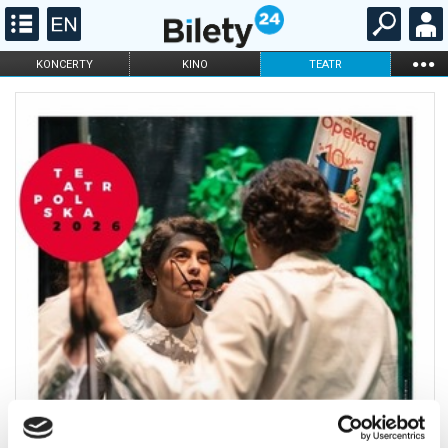
...
KONCERTY
KINO
TEATR
KABARET I
FILHARMONIA
OPERA I BALET
STAND-UP
DLA DZIECI
ONLINE
KARNETY