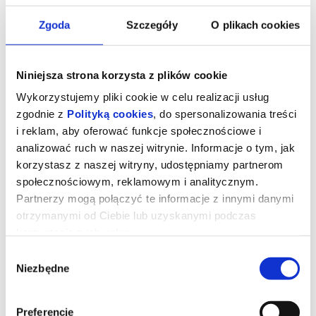
Zgoda
Szczegóły
O plikach cookies
Niniejsza strona korzysta z plików cookie
Wykorzystujemy pliki cookie w celu realizacji usług
zgodnie z
Polityką cookies
, do spersonalizowania treści
i reklam, aby oferować funkcje społecznościowe i
analizować ruch w naszej witrynie. Informacje o tym, jak
korzystasz z naszej witryny, udostępniamy partnerom
społecznościowym, reklamowym i analitycznym.
Partnerzy mogą połączyć te informacje z innymi danymi
Teatr Polska 2026:„Każdego dnia
otrzymanymi od Ciebie lub uzyskanymi podczas
jest mi żal”
korzystania z ich usług.
Wybór
Niezbędne
W sztuce towarzyszymy Miep Gies w jej przewróceniu się po
zgody
stuletnim życiu na posadzce holenderskiego domu opieki.
Podczas utraty równowagi, zanim jej głowa uderzy o podłogę,
powracamy wraz z nią do tamtego czasu, gdy ludzie polują na
ludzi i zwykłe życie oraz gdy zwykłe gesty nagle stają się czymś
Preferencje