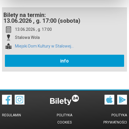
Miejski Dom Kultury / sala widowiskowa
Bilety na termin:
bilet: 15 zł
13.06.2026 , g. 17:00 (sobota)
*******
13.06.2026 , g. 17:00
Bezpieczne zakupy w Bilety24. W przypadku odwołania
wydarzenia, gwarantujemy automatyczny zwrot środków
Stalowa Wola
potwierdzony komunikatem wysyłanym na adres e-mail, podany
podczas zakupu.
Miejski Dom Kultury w Stalowej...
info
REGULAMIN
POLITYKA
POLITYKA
COOKIES
PRYWATNOŚCI