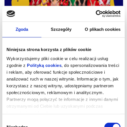
Zgoda
Szczegóły
O plikach cookies
Niniejsza strona korzysta z plików cookie
Wykorzystujemy pliki cookie w celu realizacji usług
zgodnie z
Polityką cookies
, do spersonalizowania treści
i reklam, aby oferować funkcje społecznościowe i
Flor Magica – opowieść dawnego
analizować ruch w naszej witrynie. Informacje o tym, jak
Meksyku
korzystasz z naszej witryny, udostępniamy partnerom
społecznościowym, reklamowym i analitycznym.
Partnerzy mogą połączyć te informacje z innymi danymi
Flor Magica – opowieść dawnego Meksyku
otrzymanymi od Ciebie lub uzyskanymi podczas
korzystania z ich usług.
W pewnym meksykańskim miasteczku od wielu lat rośnie
magiczny kwiat — niezwykła roślina, która dawno temu dzięki
swojej tajemniczej mocy ocaliła mieszkańców przed wielkim
Wybór
niebezpieczeństwem. Od tamtej pory ludzie żyją tam spokojnie,