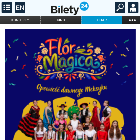
...
KONCERTY
KINO
TEATR
KABARET I
FILHARMONIA
OPERA I BALET
STAND-UP
DLA DZIECI
ONLINE
KARNETY