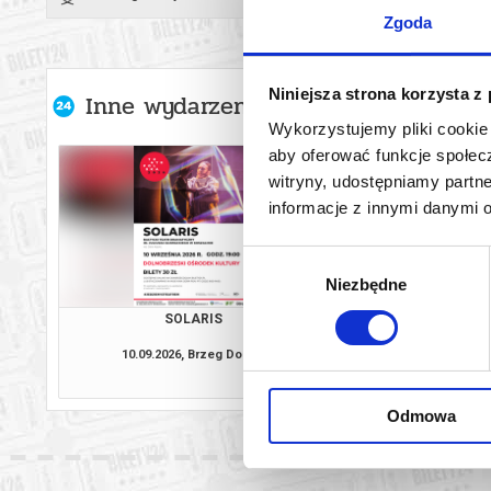
Zgoda
Niniejsza strona korzysta z
Inne wydarzenia organizatora
Wykorzystujemy pliki cookie 
aby oferować funkcje społecz
witryny, udostępniamy part
informacje z innymi danymi 
Wybór
Niezbędne
zgody
SOLARIS
KAŻDEGO DNIA JE
10.09.2026, Brzeg Dolny
08.10.2026, Brz
kup bilet
Odmowa