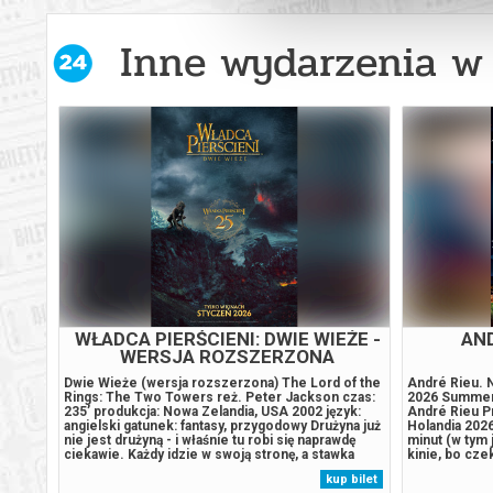
Inne wydarzenia w 
ÓT
WŁADCA PIERŚCIENI: DRUŻYNA
ONA
PIERŚCIENIA - WERSJA
ROZSZERZONA
d of
Drużyna Pierścienia (wersja rozszerzona) The
Reżyseria: P
Lord of the Rings: The Fellowship of the Ring reż.
Lennie, Leona
a, USA
Peter Jackson czas: 228’ produkcja: Nowa
Victoria Luen
godowy
Zelandia, USA 2001 język: angielski gatunek:
Gutiérrez, R
iżają
fantasy, przygodowy Wszystko zaczyna się
produkcji: Hi
jest
niewinnie - w spokojnym Shire, gdzie największym
oryginalny: h
ko
problemem jest brak drugiego śniadania. Do
trwania: 111
 bilet
kup bilet
aje im
czasu. Bo okazuje się, że mały, niepozorny
szczytowej f