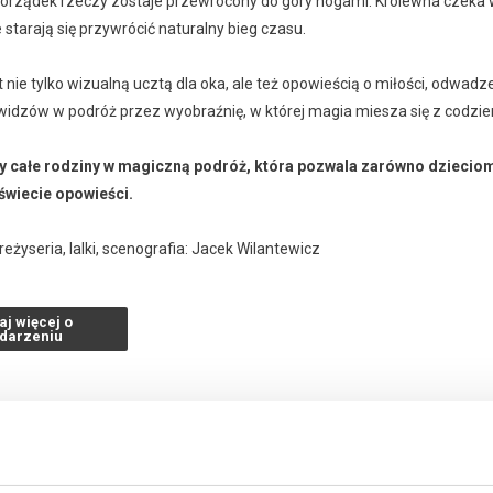
orządek rzeczy zostaje przewrócony do góry nogami. Królewna czeka w 
starają się przywrócić naturalny bieg czasu.
t nie tylko wizualną ucztą dla oka, ale też opowieścią o miłości, odwadze
idzów w podróż przez wyobraźnię, w której magia miesza się z codzienn
 całe rodziny
w magiczną podróż, która pozwala zarówno dzieciom, 
świecie opowieści.
reżyseria, lalki, scenografia: Jacek Wilantewicz
żysera: Tamara Yelchaninova
Tamara Yelchaninova i Jacek Wilantewicz
aj więcej o
owstał w ramach Stypendium Województwa Dolnośląskiego ze środkó
darzeniu
zakupy w Bilety24. W przypadku odwołania wydarzenia, gwarantujemy
a adres e-mail, podany podczas zakupu.
026 , g. 15:00
(niedziela)
Kino Odra w Brzegu Dolnym