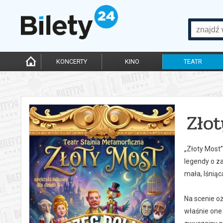
KONCERTY
KINO
TEATR
Zło
„Złoty Most”
legendy o z
mała, lśnią
Na scenie oż
właśnie one