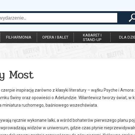
KABARET I
FILHARMONIA
OPERA I BALET
DLA DZIE
STAND-UP
ty Most
 czerpie inspirację zarówno z klasyki literatury – wątku Psyche i Amor
amku Świny oraz opowieści o Adelundzie. Wilantewicz tworzy świat, w k
ca miniatura ruchomego, baśniowego wszechświata.
ywają ręcznie wykonane lalki, a wśród bohaterów pierwszego planu poja
 wprowadzają widzów w uniwersum, gdzie czas płynie nieprzewidywalni