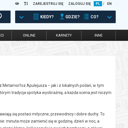
ZAREJESTRUJ SIĘ
ZALOGUJ SIĘ
PL
/
EN
KIEDY?
GDZIE?
CO?
CI
ONLINE
KARNETY
INNE
a z Metamorfoz Apulejusza – jak i z lokalnych podań, w tym
tórym tradycja spotyka wyobraźnię, a każda scena jest niczym
wiają się postaci mityczne, przewodnicy i dobre duchy. To
e: minuta może zamienić się w godzinę, dzień w noc, a