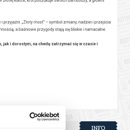
złotej klatce, król poszukuje swoich bamboszy, a główni
 i przyjaźni. „Złoty most” – symbol zmiany, nadziei i przejścia
ością, a baśniowe przygody stają się bliskie i namacalne.
jak i dorosłym, na chwilę zatrzymać się w czasie i
w budżetu Samorządu Województwa Dolnośląskiego
 automatyczny zwrot środków potwierdzony komunikatem
INFO