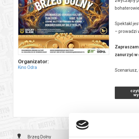
zwyczajny p
bohaterowie 
Spektakl jes
– prowadzi w
Zapraszamy
zanurzyć w 
Organizator:
Kino Odra
Scenariusz, 
Asystent re
Wykonanie: 
czyt
Spektakl p
wy
*******
Bezpieczne 
wysyłanym n
Brzeg Dolny
21.06.2