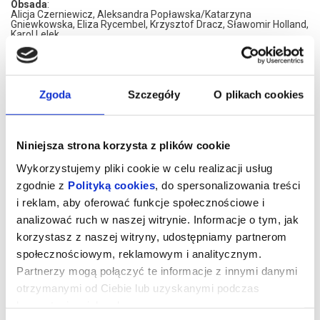
Obsada
:
Alicja Czerniewicz, Aleksandra Popławska/Katarzyna
Gniewkowska, Eliza Rycembel, Krzysztof Dracz, Sławomir Holland,
Karol Lelek
Kategoria
: standard
Data premiery
: 25 czerwca 2024
Teatralna wersja wielkiego kinowego hitu obsypanego Oscarami.
Historia bohaterów tej opowieści pokazuje, jak różne relacje, mogą
Zgoda
Szczegóły
O plikach cookies
wpływać na nas, jak czasem kłamiemy, bo nie umiemy inaczej,
albo jesteśmy szczerzy za bardzo, aż do bólu, szukając uwagi, czy
prowokując konflikty. Czułe słówka łagodzą trudną relację matki z
córką, w której toksyczność miesza się z miłością i potrzebą
bliskości. Historia opowiedziana wzruszająco, ale nie ckliwie;
momentami refleksyjna, momentami komiczna. Idealny materiał
Niniejsza strona korzysta z plików cookie
na wspaniałe kreacje aktorskie, które nasza obsada gwarantuje.
Wykorzystujemy pliki cookie w celu realizacji usług
"Czułe słówka" (oryginalny tytuł: „Terms of Endearment”) są
prezentowane dzięki specjalnej umowie z Broadway Licensing,
zgodnie z
Polityką cookies
, do spersonalizowania treści
440 Park Av. South, 11th Floor, New York, NY 10016,
i reklam, aby oferować funkcje społecznościowe i
www.brodwaylicensing.com. Prawa autorskie Autora i Tłumaczki
do tej sztuki reprezentuje Agencja ADiT.
analizować ruch w naszej witrynie. Informacje o tym, jak
*******
korzystasz z naszej witryny, udostępniamy partnerom
społecznościowym, reklamowym i analitycznym.
czytaj więcej o
Bezpieczne zakupy w Bilety24. W przypadku odwołania
wydarzeniu
wydarzenia, gwarantujemy automatyczny zwrot środków
Partnerzy mogą połączyć te informacje z innymi danymi
potwierdzony komunikatem wysyłanym na adres e-mail, podany
podczas zakupu.
otrzymanymi od Ciebie lub uzyskanymi podczas
korzystania z ich usług.