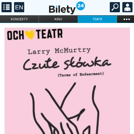
...
KONCERTY
KINO
TEATR
KABARET I
FILHARMONIA
OPERA I BALET
STAND-UP
DLA DZIECI
ONLINE
KARNETY