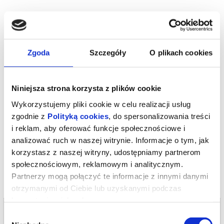
TN-orzy czyli seniorzy w Nowym
Warsztaty dla osób powyżej 60. roku życia, odbywające się w
Zgoda
Szczegóły
O plikach cookies
formie wykładowej, uzupełnionej o prezentowane przez aktorów
Teatru Nowego interpretacje wybranych tekstów oraz swobodną
dyskusję uczestników. Ich tematyka ma koncentrować się na
rzeczach niezbędnych w teatrze oraz na analizie obecności i ról
kluczowych przedmiotów pojawiających się w wybranych tekstach
Niniejsza strona korzysta z plików cookie
kultury. Zajęcia poprowadzi Michał Pabian – dramaturg,
scenarzysta i kurator literacki.
Wykorzystujemy pliki cookie w celu realizacji usług
*******
zgodnie z
Polityką cookies
, do spersonalizowania treści
i reklam, aby oferować funkcje społecznościowe i
Bezpieczne zakupy w Bilety24. W przypadku odwołania
wydarzenia, gwarantujemy automatyczny zwrot środków
analizować ruch w naszej witrynie. Informacje o tym, jak
potwierdzony komunikatem wysyłanym na adres e-mail, podany
podczas zakupu.
korzystasz z naszej witryny, udostępniamy partnerom
społecznościowym, reklamowym i analitycznym.
Partnerzy mogą połączyć te informacje z innymi danymi
otrzymanymi od Ciebie lub uzyskanymi podczas
korzystania z ich usług.
Bilety na termin:
Wybór
12.05.2026 , g. 16:00 (wtorek)