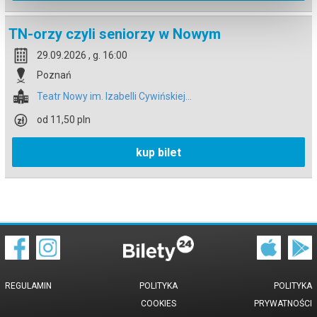
TN-orzy czyli seniorzy w Nowym
29.09.2026 , g. 16:00
Poznań
Teatr Nowy im. Izabelli Cywińskiej...
od 11,50 pln
kup bilet
REGULAMIN
POLITYKA
POLITYKA
COOKIES
PRYWATNOŚCI