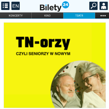
...
KONCERTY
KINO
TEATR
KABARET I
FILHARMONIA
OPERA I BALET
STAND-UP
DLA DZIECI
ONLINE
KARNETY