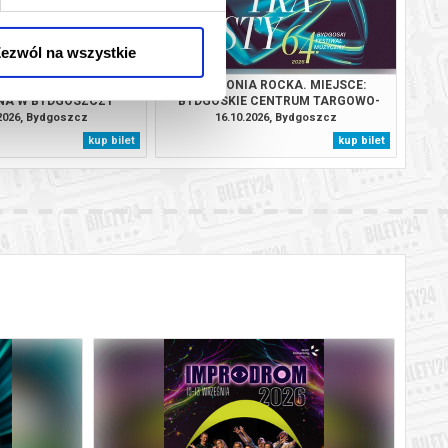
ezwól na wszystkie
: MIEJSCE: AKADEMIA
SYMFONIA ROCKA. MIEJSCE:
NA W BYDGOSZCZY
BYDGOSKIE CENTRUM TARGOWO-
WYSTAWIENNICZE
.2026, Bydgoszcz
16.10.2026, Bydgoszcz
kup bilet
kup bilet