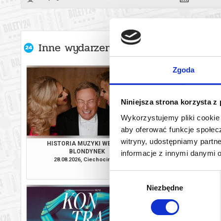
Inne wydarzenia organizatora
Zgoda
Niniejsza strona korzysta z
Wykorzystujemy pliki cookie 
aby oferować funkcje społecz
witryny, udostępniamy part
HISTORIA MUZYKI WEDŁUG
ALEKSANDRA 
BLONDYNEK
INAUGURACJA. MIEJS
informacje z innymi danymi 
CENTRUM TA
28.08.2026, Ciechocinek
18.09.2026, By
WYSTAWIEN
kup bilet
Wybór
Niezbędne
zgody