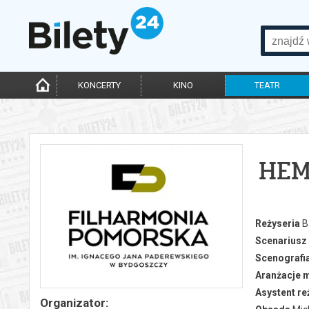
KONCERTY
KINO
TEATR
HEM
Reżyseria
B
Scenariusz
Scenografia
Aranżacje 
Asystent re
Organizator: