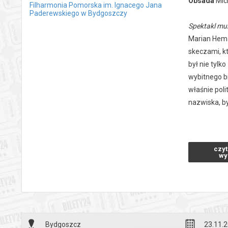
Obsada
Mic
Filharmonia Pomorska im. Ignacego Jana
Paderewskiego w Bydgoszczy
Spektakl muz
Marian Hemar
skeczami, kt
był nie tyl
wybitnego br
właśnie pol
nazwiska, b
*******
czyt
Bezpieczne 
wy
wysyłanym n
Bydgoszcz
23.11.2