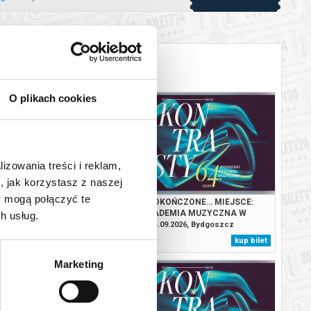
O plikach cookies
lizowania treści i reklam,
, jak korzystasz z naszej
y mogą połączyć te
ERCIADŁO XVIII WIEKU.
NIEDOKOŃCZONE… MIEJSCE:
KADEMIA MUZYCZNA W
AKADEMIA MUZYCZNA W
h usług.
YDGOSZCZY
BYDGOSZCZY
.2026, Bydgoszcz
25.09.2026, Bydgoszcz
kup bilet
kup bilet
Marketing