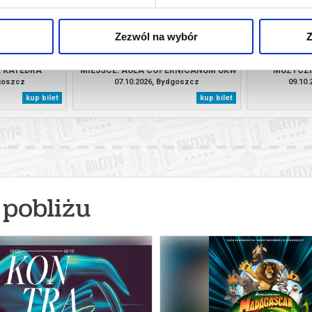
Zezwól na wybór
Z
MANOS CHOIR
FREIBURGER BAROCKORCHESTER.
3. MAHLERA
: KATEDRA
MIEJSCE: AULA COPERNICANUM UKW
MUZYCZ
KA
dgoszcz
07.10.2026, Bydgoszcz
09.10
kup bilet
kup bilet
pobliżu