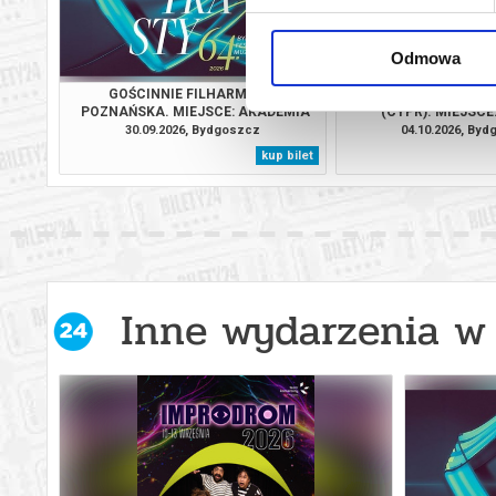
Odmowa
GOŚCINNIE FILHARMONIA
ŚLADAMI MAEO… RO
POZNAŃSKA. MIEJSCE: AKADEMIA
(CYPR). MIEJSCE
MUZYCZNA W BYDGOSZCZY
BYDGOS
30.09.2026, Bydgoszcz
04.10.2026, By
kup bilet
Inne wydarzenia w 