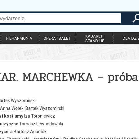
KABARET I
FILHARMONIA
OPERA I BALET
DLA DZIE
STAND-UP
AR. MARCHEWKA – próba g
artek Wyszomirski
Anna Wołek, Bartek Wyszomirski
 i kostiumy
Iza Toroniewicz
muzyczne
Tomasz Lewandowski
żysera
Bartosz Adamski