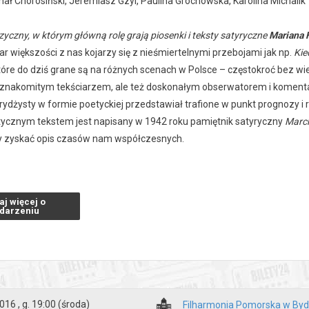
hał Chorosiński, Jeremiasz Gzyl, Paulina Grochowska, Karolina Michalik
yczny, w którym główną rolę grają piosenki i teksty satyryczne
Mariana
 większości z nas kojarzy się z nieśmiertelnymi przebojami jak np.
Kie
óre do dziś grane są na różnych scenach w Polsce – częstokroć bez wie
ko znakomitym tekściarzem, ale też doskonałym obserwatorem i komen
ydżysty w formie poetyckiej przedstawiał trafione w punkt prognozy i ro
itycznym tekstem jest napisany w 1942 roku pamiętnik satyryczny
Marc
y zyskać opis czasów nam współczesnych.
aj więcej o
zakupy w Bilety24. W przypadku odwołania wydarzenia, gwarantujemy
darzeniu
a adres e-mail, podany podczas zakupu.
016 , g. 19:00
(środa)
Filharmonia Pomorska w By