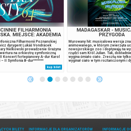
 - SPEKTAKL MUZYCZNY
CO ROBIMY PO ZMIE
z Placu Broni, którzy mieli swoją
Projekt z Trójmiasta, którego odcink
scenie Teatru Kameralnego,
oglądać na żywo przez kilka ostatnic
cimy jednego z najważniejszych
każdym odcinku śledzimy przygody 
calu w Polsce. Wojciech Kościelniak
wampirów-współlokatorów. (Nie)żyją 
n. Quo vadis, Chłopów, Hair,
nie od dziś, ale zawsze wynajdują kol
lki i Kombinatu – tym razem sięga po
zapalne i nie ma z nimi nudy. Trochę 
 Camusa. Powieść, która od lat
współczesnego świata, co często po
kup bilet
pokoi. Miasto, które zostaje
kolejne absurdalne sytuacje. Postaci
dzie, którzy nie wiedzą, co ich
zbudowane techniką zaczerpniętą...
ĄCYCH BILETY
INFORMACJE DLA ORGANIZATORÓW
INFORMACJE O