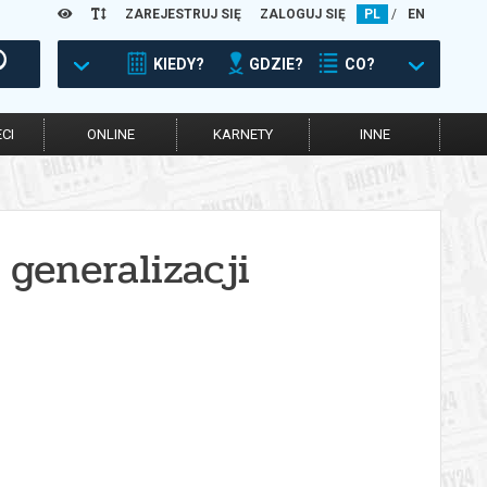
ZAREJESTRUJ SIĘ
ZALOGUJ SIĘ
PL
/
EN
KIEDY?
GDZIE?
CO?
CI
ONLINE
KARNETY
INNE
eneralizacji