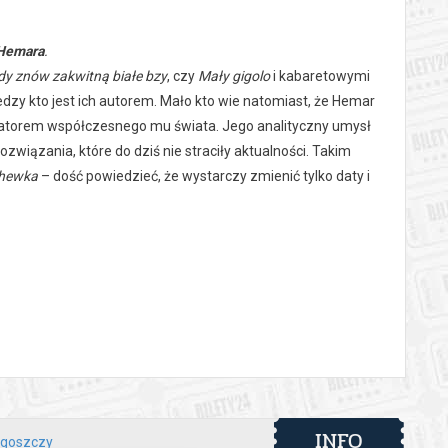
 Hemara
.
dy znów zakwitną białe bzy
, czy
Mały gigolo
i kabaretowymi
dzy kto jest ich autorem. Mało kto wie natomiast, że Hemar
tatorem współczesnego mu świata. Jego analityczny umysł
związania, które do dziś nie straciły aktualności. Takim
hewka
– dość powiedzieć, że wystarczy zmienić tylko daty i
 automatyczny zwrot środków potwierdzony komunikatem
INFO
dgoszczy