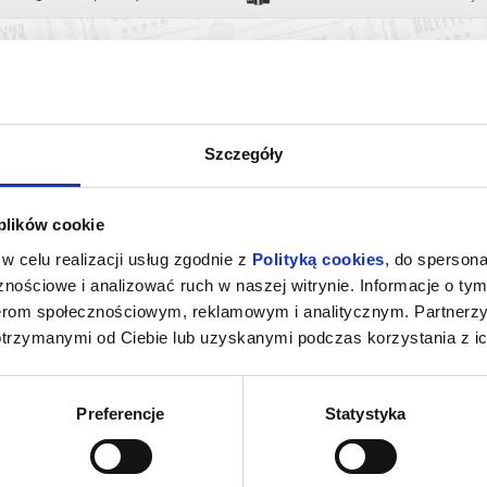
Szczegóły
 plików cookie
w celu realizacji usług zgodnie z
Polityką cookies
, do spersona
nościowe i analizować ruch w naszej witrynie. Informacje o tym
nerom społecznościowym, reklamowym i analitycznym. Partnerz
KURZAK.
ART’N’VOICES. MIEJSCE: AULA
OPEROWE ZWI
CE: BYDGOSKIE
COPERNICANUM UKW
MIEJSCE: A
otrzymanymi od Ciebie lub uzyskanymi podczas korzystania z ic
RGOWO-
B
dgoszcz
20.09.2026, Bydgoszcz
23.09
NICZE
kup bilet
kup bilet
Preferencje
Statystyka