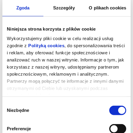
kup bilet
kup bilet
Zgoda
Szczegóły
O plikach cookies
Niniejsza strona korzysta z plików cookie
Wykorzystujemy pliki cookie w celu realizacji usług
zgodnie z
Polityką cookies
, do spersonalizowania treści
i reklam, aby oferować funkcje społecznościowe i
VIRTUOSO
VIRTUOSO
analizować ruch w naszej witrynie. Informacje o tym, jak
korzystasz z naszej witryny, udostępniamy partnerom
11.11.2026, Poznań
12.11.2026, Poznań
społecznościowym, reklamowym i analitycznym.
kup bilet
kup bilet
Partnerzy mogą połączyć te informacje z innymi danymi
otrzymanymi od Ciebie lub uzyskanymi podczas
korzystania z ich usług.
Wybór
Niezbędne
zgody
Preferencje
VIRTUOSO
VIRTUOSO