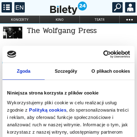
...
KONCERTY
KINO
TEATR
The Wolfgang Press
KABARET I
FILHARMONIA
OPERA I BALET
STAND-UP
DLA DZIECI
ONLINE
KARNETY
Wydarzenia powiązane z artystą
Zgoda
Szczegóły
O plikach cookies
Niniejsza strona korzysta z plików cookie
Wykorzystujemy pliki cookie w celu realizacji usług
zgodnie z
Polityką cookies
, do spersonalizowania treści
i reklam, aby oferować funkcje społecznościowe i
SOUNDEDIT '26 - MARC ALMOND,
analizować ruch w naszej witrynie. Informacje o tym, jak
WOLFGANG FLÜR, THE
korzystasz z naszej witryny, udostępniamy partnerom
WOLFGANG PRESS
24.10.2026, Łódź