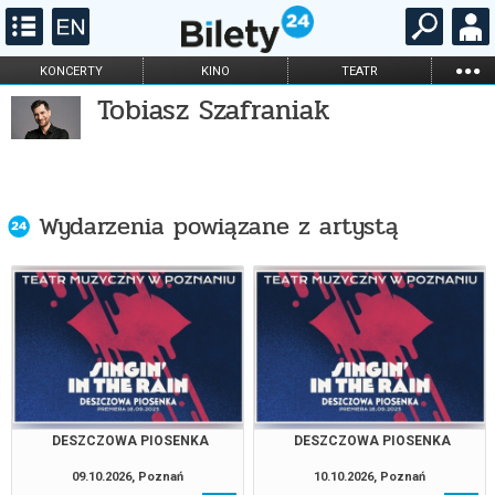
...
KONCERTY
KINO
TEATR
Tobiasz Szafraniak
KABARET I
FILHARMONIA
OPERA I BALET
STAND-UP
DLA DZIECI
ONLINE
KARNETY
Wydarzenia powiązane z artystą
DESZCZOWA PIOSENKA
DESZCZOWA PIOSENKA
09.10.2026, Poznań
10.10.2026, Poznań