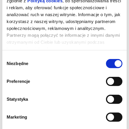
zgodnie z
Polityką cookies
, do spersonalizowania treści
14.10.2026, Poznań
15.10.2026, Poznań
i reklam, aby oferować funkcje społecznościowe i
info
kup bilet
analizować ruch w naszej witrynie. Informacje o tym, jak
korzystasz z naszej witryny, udostępniamy partnerom
społecznościowym, reklamowym i analitycznym.
Partnerzy mogą połączyć te informacje z innymi danymi
otrzymanymi od Ciebie lub uzyskanymi podczas
korzystania z ich usług.
Wybór
Niezbędne
zgody
DESZCZOWA PIOSENKA
DESZCZOWA PIOSENKA
16.10.2026, Poznań
17.10.2026, Poznań
Preferencje
info
info
Statystyka
Marketing