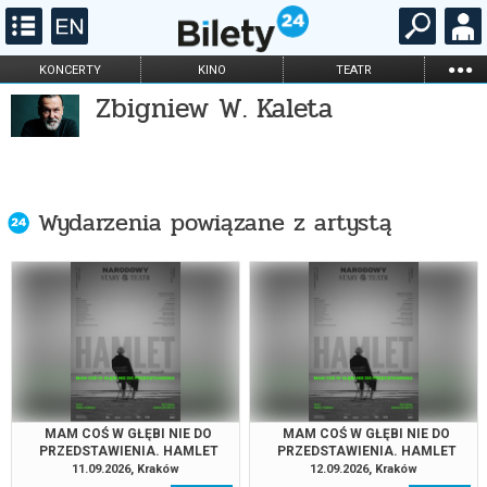
...
KONCERTY
KINO
TEATR
Zbigniew W. Kaleta
KABARET I
FILHARMONIA
OPERA I BALET
STAND-UP
DLA DZIECI
ONLINE
KARNETY
Wydarzenia powiązane z artystą
MAM COŚ W GŁĘBI NIE DO
MAM COŚ W GŁĘBI NIE DO
PRZEDSTAWIENIA. HAMLET
PRZEDSTAWIENIA. HAMLET
11.09.2026, Kraków
12.09.2026, Kraków