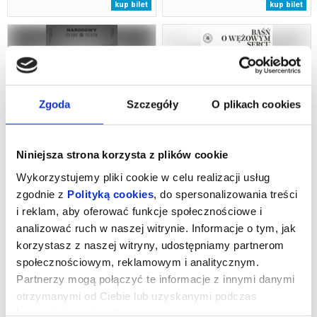
kup bilet
kup bilet
Zgoda
Szczegóły
O plikach cookies
MAM COŚ W GŁĘBI NIE DO
BAŚŃ O WĘŻOWYM SERCU
PRZEDSTAWIENIA. HAMLET
Niniejsza strona korzysta z plików cookie
13.09.2026, Kraków
26.09.2026, Kraków
Wykorzystujemy pliki cookie w celu realizacji usług
kup bilet
kup bilet
zgodnie z
Polityką cookies
, do spersonalizowania treści
i reklam, aby oferować funkcje społecznościowe i
analizować ruch w naszej witrynie. Informacje o tym, jak
korzystasz z naszej witryny, udostępniamy partnerom
społecznościowym, reklamowym i analitycznym.
Partnerzy mogą połączyć te informacje z innymi danymi
otrzymanymi od Ciebie lub uzyskanymi podczas
BAŚŃ O WĘŻOWYM SERCU
BANKRUCTWO MAŁEGO DŻEKA
korzystania z ich usług.